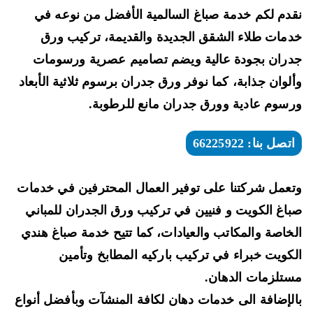
دم لكم خدمة صباغ السالمية الأفضل من نوعه في
السالمية
66225922
مات طلاء الشقق الجديدة والقديمة، تركيب ورق
معلم
ران بجودة عالية ويضم تصاميم عصرية ورسومات
تركيب
لوان جذابة، كما نوفر ورق جدران برسوم ثلاثية الأبعاد
سيراميك
سوم عادية وورق جدران مانع للرطوبة.
بالكويت
اتصل بنا: 66225922
عمل شركتنا على توفير العمال المحترفين في خدمات
اغ الكويت و فنيين في تركيب ورق الجدران للمباني
خاصة والمكاتب والعيادات، كما تتيح خدمة صباغ هندي
كويت خبراء في تركيب باركيه المطابخ وتأمين
تلزمات الدهان.
لإضافة الى خدمات دهان لكافة المنشآت وبأفضل أنواع