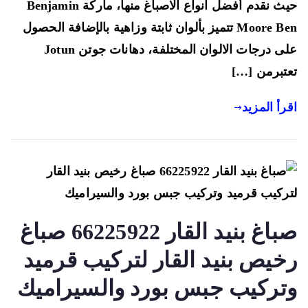
حيث نقدم أفضل انواع الاصباغ منها، ماركة Benjamin
لجميع
أنواع
Moore Ben تتميز بألوان ثابتة وزاهية بالإضافة الحصول
الجدران
على درجات الالوان المختلفة، دهانات جوتن Jotun
تبرمن […]
رأ المزيد
صباغ بنيد القار 66225922 صباغ
خيص بنيد القار لتركيب قرميد
تركيب جبس بورد والسيراميك