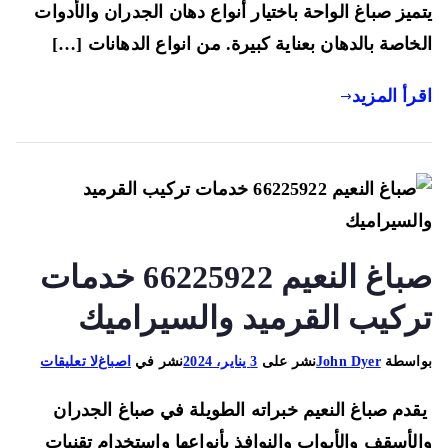
ميز صباغ الواحة باختيار أنواع دهان الجدران والأدوات
خاصة بالدهان بعناية كبيرة. من انواع الدهانات […]
رأ المزيد
صباغ النعيم 66225922 خدمات
ركيب القرميد والسيراميك
على
اسطة
John Dyer
نشر على
3 يناير، 2024
نشر في
اصباغ
لا تعليقات
صباغ
دم صباغ النعيم خبراته الطويلة في صباغ الجدران
النعيم
66225922
لأسقف والأبواب والنوافذ بأنواعها واستخدام تقنيات