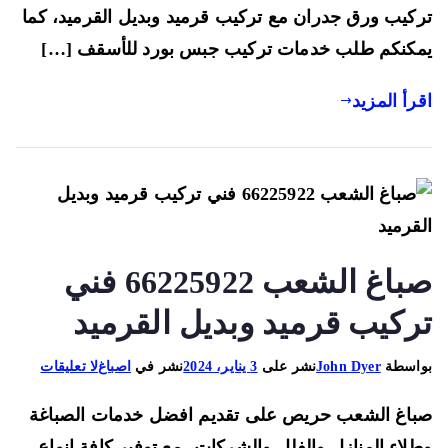
تركيب
كيب ورق جدران مع تركيب قرميد وبديل القرميد، كما
سيراميك
كنكم طلب خدمات تركيب جبس بورد للأسقف […]
رأ المزيد
صباغ الشعب 66225922 فني
ركيب قرميد وبديل القرميد
على
اسطة
John Dyer
نشر على
3 يناير، 2024
نشر في
اصباغ
لا تعليقات
صباغ
اغ الشعب حريص على تقديم افضل خدمات الصباغة
الشعب
66225922
لاء المنازل والفلل والشركات، مع توفير كافة انواع