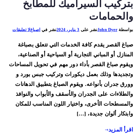
تركيب السيراميك للمطابخ
الحمامات
على
اسطة
John Dyer
نشر على
3 يناير، 2024
نشر في
اصباغ
لا تعليقات
صباغ
اغ القصر يقدم كافة الخدمات التي تتعلق بصباغة
القصر
66225922
منازل أو المباني التجارية أو السياحية أو الصناعية،
يقوم
قوم صباغ القصر بأداء دور مهم في تحويل المساحات
بتركيب
جديدها وذلك بعمل ديكورات وتركيب جبس بورد و
السيراميك
رق جدران بأنواعه. ويقوم الصباغ بتطبيق الدهانات
للمطابخ
والحمامات
لطلاءات على الجدران والأسقف والأبواب والنوافذ
لمسطحات الأخرى، واختيار اللون المناسب للمكان
بتكار ألوان جديدة، […]
رأ المزيد