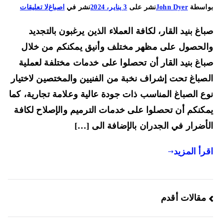
على
اسطة
John Dyer
نشر على
3 يناير، 2024
نشر في
اصباغ
لا تعليقات
صباغ
اغ بنيد القار، لكافة العملاء الذين يرغبون بالتجديد
بنيد
القار
لحصول على مظهر مختلف وأنيق يمكنكم من خلال
66225922
اغ بنيد القار أن تحصلوا على خدمات مختلفة لعملية
صباغ
صباغ تحت إشراف نخبة من الفنيين والمختصين لاختيار
رخيص
بنيد
ع الصباغ المناسب ذات جودة عالية وعلامة تجارية، كما
القار
كنكم أن تحصلوا على خدمات الترميم والإصلاح لكافة
لتركيب
أضرار في الجدران بالإضافة الى […]
قرميد
وتركيب
رأ المزيد
جبس
بورد
والسيراميك
صفّح
مقالات أقدم
لمقالات