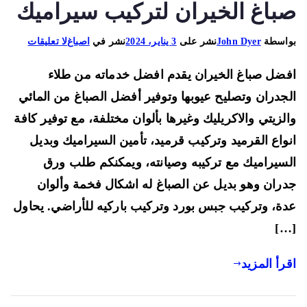
باغ الخيران لتركيب سيراميك
على
اسطة
John Dyer
نشر على
3 يناير، 2024
نشر في
اصباغ
لا تعليقات
صباغ
ضل صباغ الخيران يقدم افضل خدماته من طلاء
الخيران
66225922
جدران وتصليح عيوبها وتوفير أفضل الصباغ من المائي
معلم
لزيتي والاكريليك وغيرها بألوان مختلفة، مع توفير كافة
صباغ
واع القرميد وتركيب قرميد، تأمين السيراميك وبديل
الخيران
سيراميك مع تركيبه وصيانته، ويمكنكم طلب ورق
لتركيب
سيراميك
ران وهو بديل عن الصباغ له اشكال فخمة وألوان
ة، وتركيب جبس بورد وتركيب باركيه للأراضي. يحاول
[…
رأ المزيد