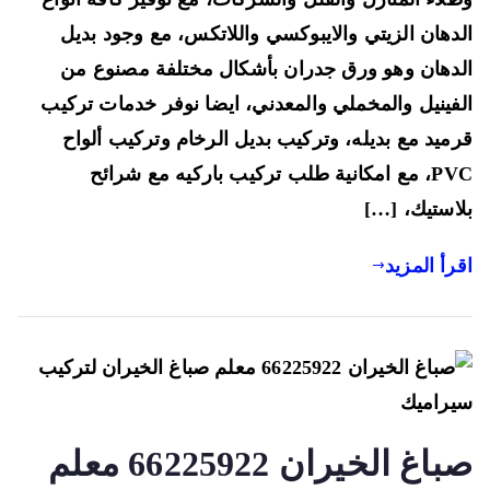
فني
دهان الزيتي والايبوكسي واللاتكس، مع وجود بديل
تركيب
دهان وهو ورق جدران بأشكال مختلفة مصنوع من
قرميد
فينيل والمخملي والمعدني، ايضا نوفر خدمات تركيب
وبديل
القرميد
ميد مع بديله، وتركيب بديل الرخام وتركيب ألواح
PVC، مع امكانية طلب تركيب باركيه مع شرائح
استيك، […]
رأ المزيد
صباغ الخيران 66225922 معلم