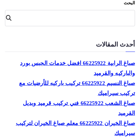
بحث
البح
ث
دث المقالات
صباغ الرابية 66225922 افضل خدمات الجبس بورد
لباركيه والقرميد
صباغ النسيم 66225922 تركيب باركيه للأرضيات مع
كيب سيراميك
صباغ الشعب 66225922 فني تركيب قرميد وبديل
قرميد
صباغ الخيران 66225922 معلم صباغ الخيران لتركيب
راميك