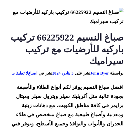
صباغ النسيم 66225922 تركيب
اركيه للأرضيات مع تركيب
يراميك
على
اسطة
John Dyer
نشر على
3 يناير، 2024
نشر في
اصباغ
لا تعليقات
صباغ
ضل صباغ النسيم يوفر لكم أنواع الطلاء والأصبغة
النسيم
66225922
ودة عالية مثل أكريليك سيلر وبترول سيلر وميتال
تركيب
ايمر في كافة مناطق الكويت، مع دهانات زيتية
باركيه
عدنية وأصباغ طبيعية مع صباغ متخصص في طلاء
للأرضيات
جدران والأبواب والنوافذ وجميع الأسطح، ونوفر فني
مع