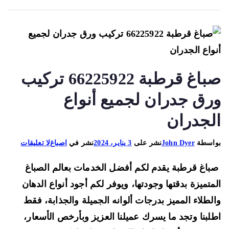
صباغ قرطبة 66225922 تركيب
رق جدران لجميع أنواع
لجدران
على
اسطة
John Dyer
نشر على
3 يناير، 2024
نشر في
اصباغ
لا تعليقات
صباغ
اغ قرطبة يقدم لكم أفضل الخدمات بعالم الصباغ
قرطبة
66225922
متميزة بدقتها وجودتها، ويوفر لكم أجود أنواع الدهان
تركيب
لطلاء المميز بدرجات ألوانه الجميلة والجذابة، فقط
ورق
لبنا وتجد ما يسرك عميلنا العزيز وبأرخص الأسعار،
جدران