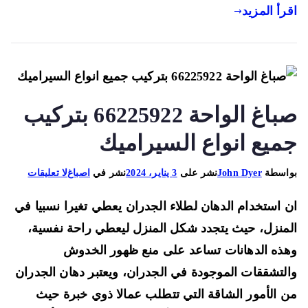
رأ المزيد
صباغ الواحة 66225922 بتركيب
ميع انواع السيراميك
على
اسطة
John Dyer
نشر على
3 يناير، 2024
نشر في
اصباغ
لا تعليقات
صباغ
 استخدام الدهان لطلاء الجدران يعطي تغيرا نسبيا في
الواحة
66225922
منزل، حيث يتجدد شكل المنزل ليعطي راحة نفسية،
بتركيب
ذه الدهانات تساعد على منع ظهور الخدوش
جميع
لتشققات الموجودة في الجدران، ويعتبر دهان الجدران
انواع
 الأمور الشاقة التي تتطلب عمالا ذوي خبرة حيث
السيراميك