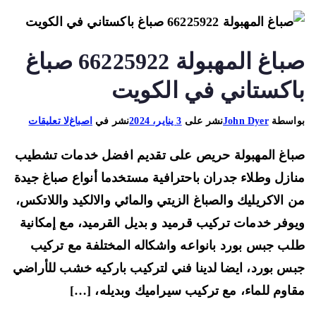
صباغ المهبولة 66225922 صباغ
اكستاني في الكويت
على
اسطة
John Dyer
نشر على
3 يناير، 2024
نشر في
اصباغ
لا تعليقات
صباغ
اغ المهبولة حريص على تقديم افضل خدمات تشطيب
المهبولة
66225922
ازل وطلاء جدران باحترافية مستخدما أنواع صباغ جيدة
صباغ
 الاكريليك والصباغ الزيتي والمائي والالكيد واللاتكس،
باكستاني
وفر خدمات تركيب قرميد و بديل القرميد، مع إمكانية
في
ب جبس بورد بانواعه واشكاله المختلفة مع تركيب
الكويت
س بورد، ايضا لدينا فني لتركيب باركيه خشب للأراضي
اوم للماء، مع تركيب سيراميك وبديله، […]