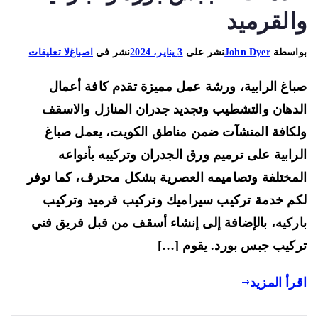
القرميد
على
اسطة
John Dyer
نشر على
3 يناير، 2024
نشر في
اصباغ
لا تعليقات
صباغ
اغ الرابية، ورشة عمل مميزة تقدم كافة أعمال
الرابية
66225922
دهان والتشطيب وتجديد جدران المنازل والاسقف
افضل
كافة المنشآت ضمن مناطق الكويت، يعمل صباغ
خدمات
رابية على ترميم ورق الجدران وتركيبه بأنواعه
الجبس
مختلفة وتصاميمه العصرية بشكل محترف، كما نوفر
بورد
والباركيه
م خدمة تركيب سيراميك وتركيب قرميد وتركيب
والقرميد
ركيه، بالإضافة إلى إنشاء أسقف من قبل فريق فني
كيب جبس بورد. يقوم […]
رأ المزيد