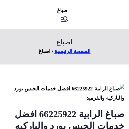
ى
اصباغ
صباغ الكويت
توى
اصباغ
الصفحة الرئيسية
اصباغ
صباغ الرابية 66225922 افضل
دمات الجبس بورد والباركيه