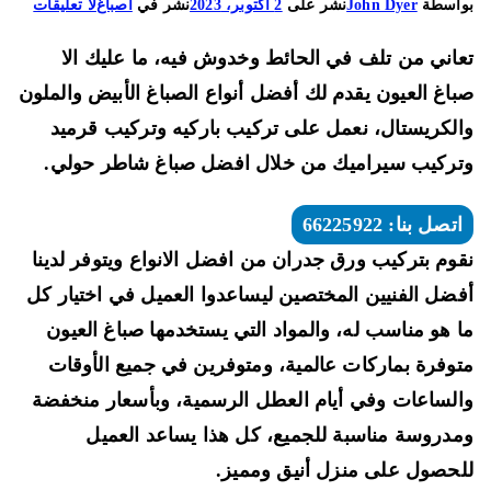
على
اسطة
John Dyer
نشر على
2 أكتوبر، 2023
نشر في
اصباغ
لا تعليقات
صباغ
اني من تلف في الحائط وخدوش فيه، ما عليك الا
العيون
66225922
اغ العيون يقدم لك أفضل أنواع الصباغ الأبيض والملون
تركيب
لكريستال، نعمل على تركيب باركيه وتركيب قرميد
باركيه
ركيب سيراميك من خلال افضل صباغ شاطر حولي.
وتركيب
قرميد
اتصل بنا: 66225922
وتركيب
سيراميك
وم بتركيب ورق جدران من افضل الانواع ويتوفر لدينا
ضل الفنيين المختصين ليساعدوا العميل في اختيار كل
 هو مناسب له، والمواد التي يستخدمها صباغ العيون
وفرة بماركات عالمية، ومتوفرين في جميع الأوقات
لساعات وفي أيام العطل الرسمية، وبأسعار منخفضة
دروسة مناسبة للجميع، كل هذا يساعد العميل
حصول على منزل أنيق ومميز.