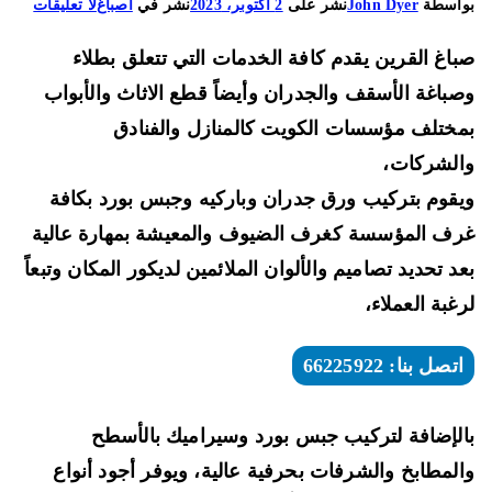
على
اسطة
John Dyer
نشر على
2 أكتوبر، 2023
نشر في
اصباغ
لا تعليقات
صباغ
اغ القرين يقدم كافة الخدمات التي تتعلق بطلاء
القرين
66225922
باغة الأسقف والجدران وأيضاً قطع الاثاث والأبواب
مختص
ختلف مؤسسات الكويت كالمنازل والفنادق
دهانات
لشركات،
زياتي
قوم بتركيب ورق جدران وباركيه وجبس بورد بكافة
وورق
جدران
ف المؤسسة كغرف الضيوف والمعيشة بمهارة عالية
د تحديد تصاميم والألوان الملائمين لديكور المكان وتبعاً
غبة العملاء،
اتصل بنا: 66225922
لإضافة لتركيب جبس بورد وسيراميك بالأسطح
لمطابخ والشرفات بحرفية عالية، ويوفر أجود أنواع