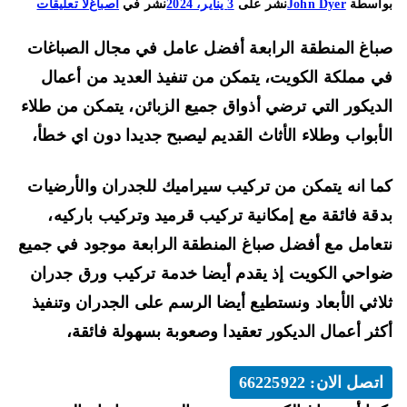
على
اسطة
John Dyer
نشر على
3 يناير، 2024
نشر في
اصباغ
لا تعليقات
صباغ
اغ المنطقة الرابعة أفضل عامل في مجال الصباغات
المنطقة
الرابعة
 مملكة الكويت، يتمكن من تنفيذ العديد من أعمال
66225922
ديكور التي ترضي أذواق جميع الزبائن، يتمكن من طلاء
تركيب
أبواب وطلاء الأثاث القديم ليصبح جديدا دون اي خطأ،
سيراميك
للجدران
ا انه يتمكن من تركيب سيراميك للجدران والأرضيات
والأرضيات
قة فائقة مع إمكانية تركيب قرميد وتركيب باركيه،
عامل مع أفضل صباغ المنطقة الرابعة موجود في جميع
احي الكويت إذ يقدم أيضا خدمة تركيب ورق جدران
اثي الأبعاد ونستطيع أيضا الرسم على الجدران وتنفيذ
ثر أعمال الديكور تعقيدا وصعوبة بسهولة فائقة،
اتصل الان: 66225922