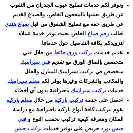
ونوفر لكم خدمات تصليح عيوب الجدران من الثقوب
عن طريق تعبئتها بالمعجون الخاص، والصباغ القديم
عن طريق حفه مع تصليح الشقوق من قبل
صباغ هندي
اطلب
رقم صباغ
الخاص بحيث نوفر خدمة عملاء
لتزويدكم بكافة التفاصيل حول خدماتنا.
تقديم خدمات
تركيب ورق حائط
من خلال فني
متخصص بإلصاق الورق مع تقديم
فني سيراميك
متخصص في تركيب سيراميك للمنازل والفلل
والمكاتب والشركات وغيرها يوفر لكم
معلم سيراميك
خدمات
تركيب سيراميك
باحترافية بدون أي أخطاء.
احصل على خدمة
تركيب باركيه
من خلال
معلم باركيه
يقوم بتركيب كافة أنواع باركيه باحترافية مع دراسة
المكان ومعرفة كيفية تركيب بحسب النوع و
فني
جبس بورد
حريص على توفير خدمات
تركيب جبس