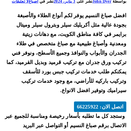
على
اسطة
John Dyer
نشر على
3 يناير، 2024
نشر في
اصباغ
لا تعليقات
صباغ
ضل صباغ النسيم يوفر لكم أنواع الطلاء والأصبغة
النسيم
66225922
ودة عالية مثل أكريليك سيلر وبترول سيلر وميتال
تركيب
ايمر في كافة مناطق الكويت، مع دهانات زيتية
باركيه
عدنية وأصباغ طبيعية مع صباغ متخصص في طلاء
للأرضيات
جدران والأبواب والنوافذ وجميع الأسطح، ونوفر فني
مع
تركيب
كيب ورق جدران مع تركيب قرميد وبديل القرميد، كما
سيراميك
كنكم طلب خدمات تركيب جبس بورد للأسقف
ركيب باركيه للأراضي، مع وجود خدمات تركيب
راميك وتوفير افضل الانواع.
اتصل الان: 66225922
تجد كل ما تطلبه بأسعار رخيصة ومناسبة للجميع عبر
اتصال برقم صباغ النسيم أو التواصل عبر البريد