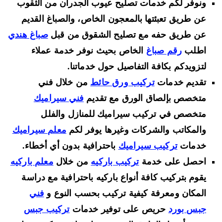
ونوفر لكم خدمات تصليح عيوب الجدران من الثقوب
عن طريق تعبئتها بالمعجون الخاص، والصباغ القديم
عن طريق حفه مع تصليح الشقوق من قبل
صباغ هندي
اطلب
رقم صباغ
الخاص بحيث نوفر خدمة عملاء
لتزويدكم بكافة التفاصيل حول خدماتنا.
تقديم خدمات
تركيب ورق حائط
من خلال فني
متخصص بإلصاق الورق مع تقديم
فني سيراميك
متخصص في تركيب سيراميك للمنازل والفلل
والمكاتب والشركات وغيرها يوفر لكم
معلم سيراميك
خدمات
تركيب سيراميك
باحترافية بدون أي أخطاء.
احصل على خدمة
تركيب باركيه
من خلال
معلم باركيه
يقوم بتركيب كافة أنواع باركيه باحترافية مع دراسة
المكان ومعرفة كيفية تركيب بحسب النوع و
فني
جبس بورد
حريص على توفير خدمات
تركيب جبس