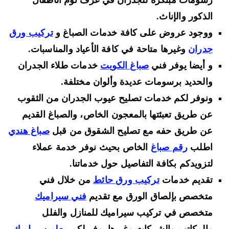
رسومات مبتكرة للجدران في غرف نوم الأطفال
الذكور والإناث.
ووجود عروض على كافة خدمات الصباغ و
تركيب ورق
جدران
وغيرها متاحة في كافة الأعياد والمناسبات.
و أيضا يوفر فني
صباغ الكويت
خدمات طلاء الجدران
والحديد برسومات عديدة وألوان مختلفة.
ونوفر لكم خدمات تصليح عيوب الجدران من الثقوب
عن طريق تعبئتها بالمعجون الخاص، والصباغ القديم
عن طريق حفه مع تصليح الشقوق من قبل
صباغ هندي
اطلب
رقم صباغ
الخاص بحيث نوفر خدمة عملاء
لتزويدكم بكافة التفاصيل حول خدماتنا.
تقديم خدمات
تركيب ورق حائط
من خلال فني
متخصص بإلصاق الورق مع تقديم
فني سيراميك
متخصص في تركيب سيراميك للمنازل والفلل