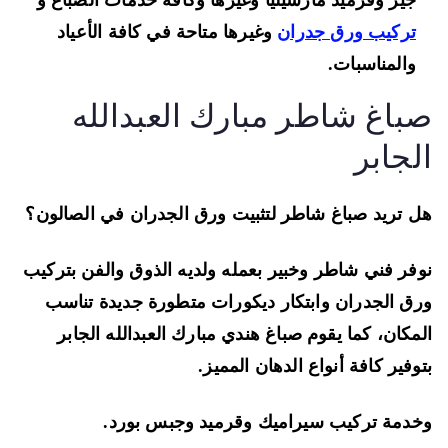
جيز وقرميد مارسيليا وغيرها وكافة خدمات الصباغ و
تركيب ورق جدران
وغيرها متاحة في كافة الأعياد
والمناسبات.
باغ شاطر مبارك العبدالله
لجابر
 تريد صباغ شاطر لتثبيت ورق الجدران في الصالون؟
فر فني شاطر وخبير بعمله ولديه الذوق والفن بتركيب
ق الجدران وابتكار ديكورات متطورة جديدة تناسب
مكان، كما يقوم صباغ هندي مبارك العبدالله الجابر
وفير كافة أنواع الدهان المميز.
دمة تركيب سيراميك وقرميد وجبس بورد.