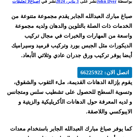
على
اسطة
John Dyer
نشر على
3 يناير، 2024
نشر في
اصباغ
لا تعليقات
صباغ
اغ مبارك العبدالله الجابر يقدم مجموعة متنوعة من
مبارك
العبد
خدمات ذات الصلة بالتلوين والدهان ولديه مجموعة
الله
سعة من المهارات والخبرات في مجال تركيب
الجابر
ديكورات مثل الجبس بورد وتركيب قرميد وسيراميك
5922
ضا يوفر تركيب ورق جدران عادي وثلاثي الأبعاد.
ورق
جدران
اتصل الان: 66225922
وم بإزالة الدهانات القديمة، ملء الثقوب والشقوق،
سوية السطح للحصول على تشطيب سلس ومتجانس
لديه المعرفة حول الدهانات الأكريليكية والزيتية و
ايبوكسي واللاصقة.
ا يوفر صباغ مبارك العبدالله الجابر باستخدام معدات