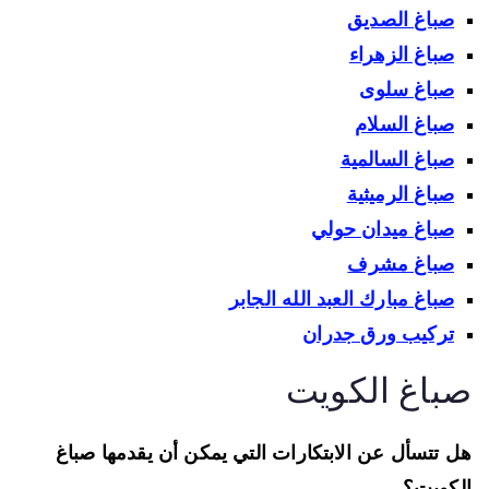
صباغ الصديق
صباغ الزهراء
صباغ سلوى
صباغ السلام
صباغ السالمية
صباغ الرميثية
صباغ ميدان حولي
صباغ مشرف
صباغ مبارك العبد الله الجابر
تركيب ورق جدران
باغ الكويت
 تتسأل عن الابتكارات التي يمكن أن يقدمها صباغ
كويت؟