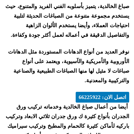
اغ الخالدية، يتميز بأسلوبه الفني الفريد والمتنوع، حيث
الخالدية
66225922
تخدم مجموعة متنوعة من الصباغات الحديثة لتلبية
تركيب
تياجات العملاء، وأيضا يستخدم الألوان الزاهية
قرميد
لتفاصيل الدقيقة في أعماله لعمل أكثر جودة وكفاءة.
و
تركيب
فر العديد من أنواع الدهانات المستوردة مثل الدهانات
باركيه
أوروبية والأمريكية والآسيوية، ويعتمد على أنواع
اغات لا مثيل لها منها الصباغات الطبيعية والصناعية
لتركيبية والمعدنية.
اتصل الان: 66225922
ضا من أعمال صباغ الخالدية وخدماته تركيب ورق
جدران بأنواع كثيرة ك ورق جدران ثلاثي الابعاد وتركيب
ركيه لأماكن كثيرة كالحمام والمطبخ وتركيب سيراميك