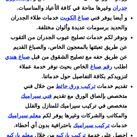
جدران
وغيرها متاحة في كافة الأعياد والمناسبات.
و أيضا يوفر فني
صباغ الكويت
خدمات طلاء الجدران
والحديد برسومات عديدة وألوان مختلفة.
ونوفر لكم خدمات تصليح عيوب الجدران من الثقوب
عن طريق تعبئتها بالمعجون الخاص، والصباغ القديم
عن طريق حفه مع تصليح الشقوق من قبل
صباغ هندي
اطلب
رقم صباغ
الخاص بحيث نوفر خدمة عملاء
لتزويدكم بكافة التفاصيل حول خدماتنا.
تقديم خدمات
تركيب ورق حائط
من خلال فني
متخصص بإلصاق الورق مع تقديم
فني سيراميك
متخصص في تركيب سيراميك للمنازل والفلل
والمكاتب والشركات وغيرها يوفر لكم
معلم سيراميك
خدمات
تركيب سيراميك
باحترافية بدون أي أخطاء.
احصل على خدمة
تركيب باركيه
من خلال
معلم باركيه