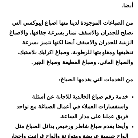
ضا.
 الصباغات الموجودة لدينا منها اصباغ ايبوكسي التي
لح للجدران والاسقف تمتاز بسرعة جفافها، والاصباغ
زيتية للجدران والاسقف أيضا لكنها تتميز بسرعة
ظيفها ومقاومتها للرطوبة، وصباغ اكرليك بلاستيك،
لصباغ المائي، وصباغ القطيفة وصباغ الجير.
 الخدمات التي يقدمها الصباغ:
خدمة رقم صباغ الخالدية للاجابة عن أسئلة
واستفسارات العملاء في أعمال الصباغة مع تواجد
فريق عملنا على مدار الساعة.
وأيضا يقدم صباغ شاطر ورخيص بدائل الصباغ مثل
الواح جبسية عريضة ومتوازنة والواح غرانيت واحجار