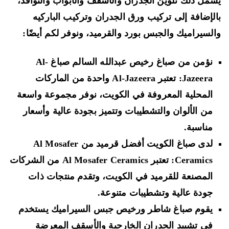
مل ذلك تلوين الجدران والأسقف والأبواب والنوافذ،
لإضافة إلى تركيب ورق الجدران وتركيب الباركيه
لسيراميك والجبس بورد والقرميد، ونوفر لكم أيضًا:
نؤمن من صباغ رخيص عبدالله السالم صباغ Al-
Jazeera: تعتبر Al-Jazeera واحدة من الماركات
المحلية المعروفة في الكويت، نوفر مجموعة واسعة
من الألوان والتشطيبات وتتميز بجودة عالية وأسعار
مناسبة.
لدى صباغ الكويت أفضل قرميد من Al Mosafer
Ceramics: تعتبر Al Mosafer Ceramics من الشركات
المصنعة للقرميد في الكويت، وتقدم منتجات ذات
جودة عالية وتشطيبات متنوعة.
يقوم صباغ شاطر ورخيص جبس السيراميك يستخدم
في تشييد الجدران الخارجية والأسقف المعرضة