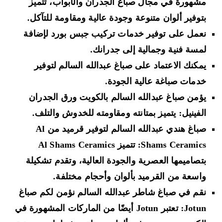
مشهورة في مجال صباغ الجدران والأبواب، تتميز
بتوفير ألوان متنوعة وجودة عالية ومقاومة للتآكل.
نعمل على توفير خدمات تركيب جبس بورد لإضافة
لمسة فنية وجمالية إلى جدرانك.
يمكنك الاعتماد على صباغ عبدالله السالم لتوفير
خدمات صباغة عالية الجودة.
يؤمن صباغ عبدالله السالم بالكويت ورق الجدران
الفينيل: يتميز بمتانته ومقاومته للخدوش والتلف.
صباغ هندي عبدالله السالم لتوفير قرميد من Al
Shams Ceramics: تتميز Al Shams Ceramics
بتصاميمها العصرية والجودة العالية، وتقدم تشكيلة
واسعة من القرميد بألوان وأحجام مختلفة.
نقم في صباغ شاطر عبدالله السالم نؤمن لكم صباغ
Jotun: تعتبر Jotun أيضًا من الماركات المشهورة في