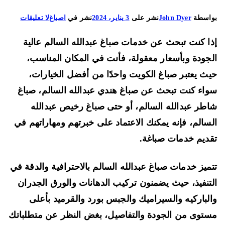
على
اسطة
John Dyer
نشر على
3 يناير، 2024
نشر في
اصباغ
لا تعليقات
صباغ
ا كنت تبحث عن خدمات صباغ عبدالله السالم عالية
عبدالله
السالم
جودة وبأسعار معقولة، فأنت في المكان المناسب،
66225922
ث يعتبر صباغ الكويت واحدًا من أفضل الخيارات،
خدمة
اء كنت تبحث عن صباغ هندي عبدالله السالم، صباغ
تركيب
طر عبدالله السالم، أو حتى صباغ رخيص عبدالله
ورق
جدران،
سالم، فإنه يمكنك الاعتماد على خبرتهم ومهاراتهم في
ورق
ديم خدمات صباغة.
الجدران
الثلاثي
ميز خدمات صباغ عبدالله السالم بالاحترافية والدقة في
الأبعاد
تنفيذ، حيث يضمنون تركيب الدهانات والورق الجدران
لباركيه والسيراميك والجبس بورد والقرميد بأعلى
توى من الجودة والتفاصيل، بغض النظر عن متطلباتك