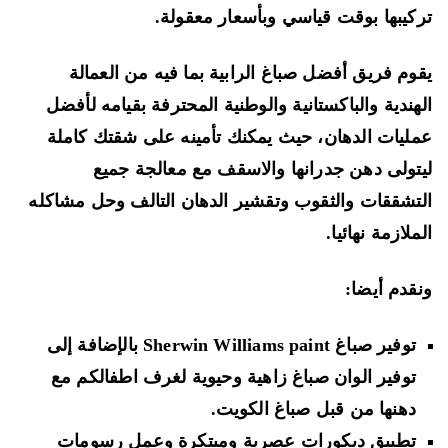
كيبها بوقت قياسي وبأسعار معقولة.
وم فريق أفضل صباغ الرابية بما فيه من العمالة
هندية والباكستانية والوطنية المحترفة بقيامه لأفضل
ليات الدهان، حيث يمكنك تأمينه على شقتك كاملة
تولى دهن جدرانها والاسقف مع معالجة جميع
تشققات والثقوب وتقشير الدهان التالف وحل مشاكله
ملازمة نهائيا.
قدم أيضا:
توفير صباغ Sherwin Williams paint بالإضافة إلى
توفير الوان صباغ زاهية وحيوية لغرف اطفالكم مع
دهنها من قبل صباغ الكويت.
تطبيق ديكورات عصرية ومبتكرة وعمل رسومات