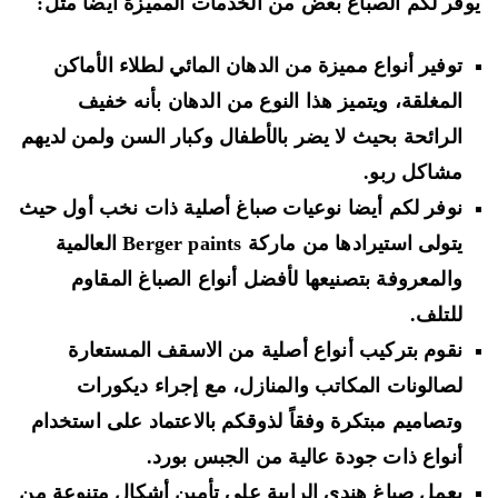
فر لكم الصباغ بعض من الخدمات المميزة أيضاً مثل:
توفير أنواع مميزة من الدهان المائي لطلاء الأماكن
المغلقة، ويتميز هذا النوع من الدهان بأنه خفيف
الرائحة بحيث لا يضر بالأطفال وكبار السن ولمن لديهم
مشاكل ربو.
نوفر لكم أيضا نوعيات صباغ أصلية ذات نخب أول حيث
يتولى استيرادها من ماركة Berger paints العالمية
والمعروفة بتصنيعها لأفضل أنواع الصباغ المقاوم
للتلف.
نقوم بتركيب أنواع أصلية من الاسقف المستعارة
لصالونات المكاتب والمنازل، مع إجراء ديكورات
وتصاميم مبتكرة وفقاً لذوقكم بالاعتماد على استخدام
أنواع ذات جودة عالية من الجبس بورد.
يعمل صباغ هندي الرابية على تأمين أشكال متنوعة من