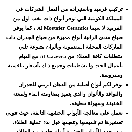
تركيب قرميد وباستيراده من أفضل الشركات في
المملكة الكويتية التي توفر أنواع ذات نخب اول من
القرميد لا سيما Al Mostafer Ceramics ، كما يوفر
صباغ هندي الرابية أنواع مميزة من صباغ الجدران ذات
الماركات المحلية المضمونة وبألوان متنوعة تلبي
متطلبات كافة العملاء من Al Gazeera مع القيام
بأعمال الحت والتشطيبات وجميع ذلك بأسعار تنافسية
ومدروسة.
نوفر لكم أنواع أصلية من الدهان الزيني للجدران
والنوافذ والألوان والذي يتميز بمقاومته الماء ولمعته
الخفيفة وسهولة تنظيفه.
نعمل على معالجة الأبواب الخشبية التالفة، حيث تتولى
تقشيرها ثم تلميسها وتنعيمها قبل بدء عملية الطلاء،
ونستخدم للأبواب الخشبية أنواع خاصة من الطلاء