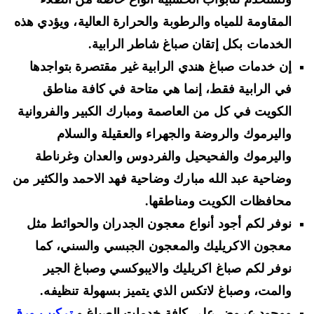
المقاومة للمياه والرطوبة والحرارة العالية، ويؤدي هذه
الخدمات بكل إتقان صباغ شاطر الرابية.
إن خدمات صباغ هندي الرابية غير مقتصرة بتواجدها
في الرابية فقط، إنما هي متاحة في كافة مناطق
الكويت في كل من العاصمة ومبارك الكبير والفروانية
واليرموك والروضة والجهراء والعقيلة والسلام
واليرموك والفحيحيل والفردوس والعدان وغرناطة
وضاحية عبد الله مبارك وضاحية فهد الاحمد والكثير من
محافظات الكويت ومناطقها.
نوفر لكم أجود أنواع معجون الجدران والحوائط مثل
معجون الاكريليك والمعجون الجبسي والسني، كما
نوفر لكم صباغ اكريليك والايبوكسي وصباغ الجير
والمت، وصباغ لاتكس الذي يتميز بسهولة تنظيفه.
ووجود عروض على كافة خدمات الصباغ و
تركيب ورق