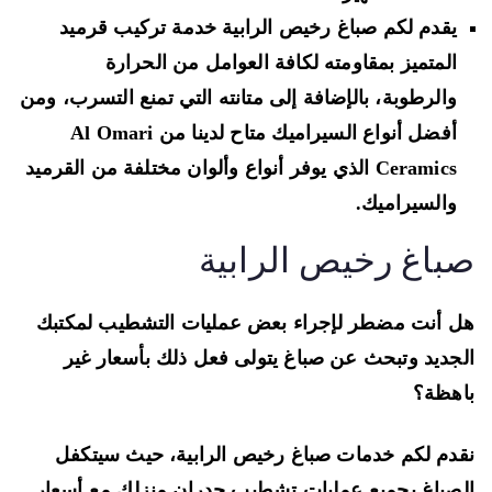
يقدم لكم صباغ رخيص الرابية خدمة تركيب قرميد
المتميز بمقاومته لكافة العوامل من الحرارة
والرطوبة، بالإضافة إلى متانته التي تمنع التسرب، ومن
أفضل أنواع السيراميك متاح لدينا من Al Omari
Ceramics الذي يوفر أنواع وألوان مختلفة من القرميد
والسيراميك.
باغ رخيص الرابية
 أنت مضطر لإجراء بعض عمليات التشطيب لمكتبك
جديد وتبحث عن صباغ يتولى فعل ذلك بأسعار غير
هظة؟
دم لكم خدمات صباغ رخيص الرابية، حيث سيتكفل
صباغ بجميع عمليات تشطيب جدران منزلك مع أسعار