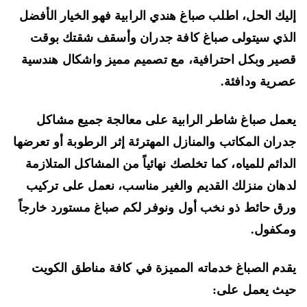
يك الحل، اطلب صباغ هندي الرابية فهو الخيار الأفضل
ذي سيتولى صباغ كافة جدران وأسقف شقتك بوقت
ير وبكل احترافية، مع تصميم مميز واشكال هندسية
رية ودافئة.
مل صباغ شاطر الرابية على معالجة جميع مشاكل
ران المكاتب والمنازل المهترئة إثر الرطوبة أو تعرضها
دائم للمياه، كما تخلصك نهائياً من المشاكل المتلازمة
هان منزلك القديم والغير مناسب، نعمل على تركيب
ق حائط ذو نخب أول ونوفر لكم صباغ مستورد خارجاً
كفول.
دم الصباغ خدماته المميزة في كافة مناطق الكويت
ث يعمل على: