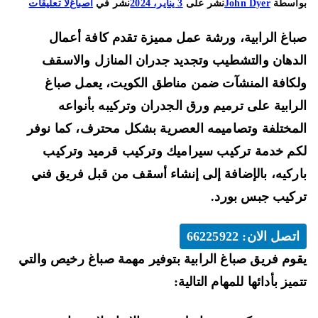
على
اسطة
John Dyer
نشر على
3 يناير، 2024
نشر في
اصباغ
لا تعليقات
صباغ
اغ الرابية، ورشة عمل مميزة تقدم كافة أعمال
الرابية
66225922
دهان والتشطيب وتجديد جدران المنازل والاسقف
افضل
كافة المنشآت ضمن مناطق الكويت، يعمل صباغ
خدمات
رابية على ترميم ورق الجدران وتركيبه بأنواعه
الجبس
مختلفة وتصاميمه العصرية بشكل محترف، كما نوفر
بورد
والباركيه
م خدمة تركيب سيراميك وتركيب قرميد وتركيب
والقرميد
ركيه، بالإضافة إلى إنشاء أسقف من قبل فريق فني
كيب جبس بورد.
اتصل الان: 66225922
وم فريق صباغ الرابية بتوفير مهمة صباغ رخيص والتي
ميز بأدائها للمهام التالية: