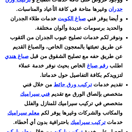
جدران
وغيرها متاحة في كافة الأعياد والمناسبات.
و أيضا يوفر فني
صباغ الكويت
خدمات طلاء الجدران
والحديد برسومات عديدة وألوان مختلفة.
ونوفر لكم خدمات تصليح عيوب الجدران من الثقوب
عن طريق تعبئتها بالمعجون الخاص، والصباغ القديم
عن طريق حفه مع تصليح الشقوق من قبل
صباغ هندي
اطلب
رقم صباغ
الخاص بحيث نوفر خدمة عملاء
لتزويدكم بكافة التفاصيل حول خدماتنا.
تقديم خدمات
تركيب ورق حائط
من خلال فني
متخصص بإلصاق الورق مع تقديم
فني سيراميك
متخصص في تركيب سيراميك للمنازل والفلل
والمكاتب والشركات وغيرها يوفر لكم
معلم سيراميك
خدمات
تركيب سيراميك
باحترافية بدون أي أخطاء.
احصل على خدمة
تركيب باركيه
من خلال
معلم باركيه