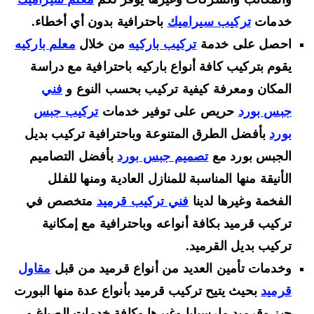
خدمات
تركيب سيراميك
باحترافية بدون أي أخطاء.
احصل على خدمة
تركيب باركيه
من خلال
معلم باركيه
يقوم بتركيب كافة أنواع باركيه باحترافية مع دراسة
المكان ومعرفة كيفية تركيب بحسب النوع و
فني
جبس بورد
حريص على توفير خدمات
تركيب جبس
بورد
بأفضل الطرق المتنوعة وباحترافية تركيب بديل
الجبس بورد مع
تصميم جبس بورد
بأفضل التصاميم
الأنيقة منها المناسبة للمنازل العادية ومنها للفلل
الفخمة وغيرها لدينا
فني تركيب قرميد
متخصص في
تركيب قرميد بكافة أنواعه وباحترافية مع إمكانية
تركيب بديل القرميد.
وخدمات تأمين العديد من أنواع قرميد من قبل
مقاول
قرميد
بحيث يتيح تركيب قرميد بأنواع عدة منها البورت
جيز وقرميد مارسيليا وغيرها وكافة خدمات الصباغ و