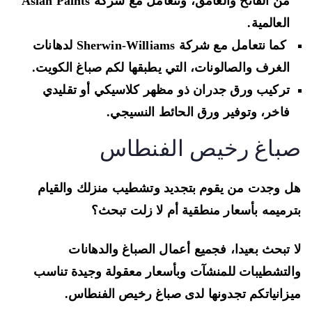
من الفاتح والغامق، ونتعامل مع شركة Asian Paints
العالمية.
كما نتعامل مع شركة Sherwin-Williams لدهانات
الغرف والصالونات، التي يطبقها لكم صباغ الكويت.
تركيب ورق جدران ذو مظهر كلاسيكي أو تقليدي
فاخر، وتوفير ورق الحائط النسيجي.
باغ رخيص الفنطاس
 وجدت من يقوم بتجديد وتشطيب منزلك والقيام
رميمه بأسعار منطقية أم لا زلت تبحث؟
 تبحث بعيدا، فجميع أعمال الصباغ والدهانات
لتشطيبات للمنشآت وبأسعار معقولة وجيدة تناسب
زانياتكم تجدونها لدى صباغ رخيص الفنطاس.