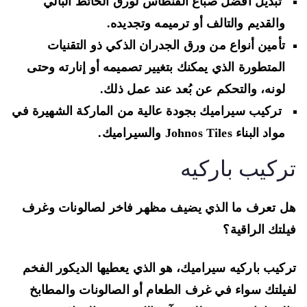
تبديل أفضل صباغ الفنطاس لورق الحائط البالي
والقديم والتالف أو ترميمه وتجديده.
تأمين أنواع من ورق الجدران الذكي ذو التقنيات
المتطورة الذي يمكنك بتغيير تصميمه أو إنارته وحتى
لونه، والتحكم عن بُعد عند عمل ذلك.
تركيب سيراميك بجودة عالية من الماركة الشهيرة في
مواد البناء Johnos Tiles والسيراميك.
ركيب باركيه
 تعرف ما الذي يضيف مظهر فاخر لصالونات وغرف
لتك الراقية؟
كيب باركيه سيراميك، هو الذي يعطيها الديكور الفخم
يلتك سواء في غرف الطعام أو الصالونات والمطابخ