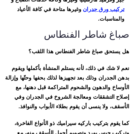
تركيب ورق جدران
وغيرها متاحة في كافة الأعياد
والمناسبات.
باغ شاطر الفنطاس
 يستحق صباغ شاطر الفنطاس هذا اللقب؟
م لا شك في ذلك، لأنه يستلم المنشأة بأكملها ويقوم
هن الجدران وذلك بعد تجهيزها لذلك بحفها وحتّها وإزالة
أوساخ والدهون والشحوم المتراكمة قبل دهنها، مع
لاح التشققات ومعالجة الشروخ في الجدران وفي
أسقف، ولا ينسى أن يقوم بطلاء الأبواب والنوافذ.
ا يقوم بتركيب باركيه سيراميك ذو الأنواع الفاخرة،
ركيب جبس بورد وتصميم أجمل الأسقف منه، مع