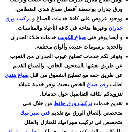
ورق جدران بواسطة أفضل صباغ هندي الفنطاس.
ووجود عروض على كافة خدمات الصباغ و
تركيب ورق
جدران
وغيرها متاحة في كافة الأعياد والمناسبات.
و أيضا يوفر فني
صباغ الكويت
خدمات طلاء الجدران
والحديد برسومات عديدة وألوان مختلفة.
ونوفر لكم خدمات تصليح عيوب الجدران من الثقوب
عن طريق تعبئتها بالمعجون الخاص، والصباغ القديم
عن طريق حفه مع تصليح الشقوق من قبل
صباغ هندي
اطلب
رقم صباغ
الخاص بحيث نوفر خدمة عملاء
لتزويدكم بكافة التفاصيل حول خدماتنا.
تقديم خدمات
تركيب ورق حائط
من خلال فني
متخصص بإلصاق الورق مع تقديم
فني سيراميك
متخصص في تركيب سيراميك للمنازل والفلل
والمكاتب والشركات وغيرها يوفر لكم
معلم سيراميك