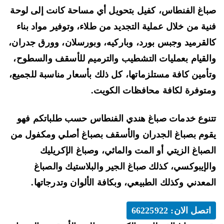
اغ الفنطاس، كفيل بتحويل أي مساحة كانت إلى لوحة
الفنطاس
66225922
ية من خلال عملية التجديد من طلاء، وتوفير مواد بناء
أفضل
لقرميد وجبس بورد، وباركيه، وبورسلان، وورق جدران،
صباغ
لقيام بعمليات التشطيب والترميم للأسقف والسطوح،
الفنطاس
أمين كافة مستلزماتها، كل ذلك بأسعار مناسبة للجميع،
توفرة لكافة محافظات الكويت.
نوع خدمات صباغ هندي الفنطاس حسب طلباتكم فهو
وم بصباغ الجدران والأسقف بصباغ أصلي ومكفول من
صباغ الزيتي أو المت والمائي، وصباغ الإكريليك
لإيبوكسي، كذلك صباغ الجير والبلاستيك والصباغ
معدني وكذلك الطبيعي، وبكافة الألوان وتدرجاتها.
اتصل الان: 66225922