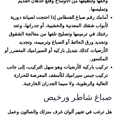
وحفها وتنظيفها من الأوساخ وقلع الدهان القديم
وتمليسها.
أمامك رقم صباغ الفنطاس إذا احتجت لصيانة دورية
لأبواب شقتك المعدنية والخشبية، أو جدرانها، وعند
رغبتك في ترميمها وتصليح تلفها من معالجة الشقوق
وتجديد ورق الحائط أو الصباغ وترميمه، وتجديد
الأرضيات كذلك بتبديل باركيه أو السيراميك المتضرر أو
المكسور.
تركيب باركيه الأرضيات وهو سهل التركيب، إلى جانب
تركيب جبس سيراميك للأسقف المعرضة للحرارة
العالية والرطوبة، ولا سيما الجدران الخارجية.
باغ شاطر ورخيص
 ترغب في تغيير ألوان غرف منزلك والصالون وعمل