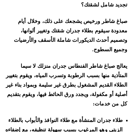
ديد شامل لشقتك؟
اغ شاطر ورخيص يشجعك على ذلك، وخلال أيام
دودة سيقوم بطلاء جدران شقتك وتغيير ألوانها،
صميم أحدث الديكورات شاملة الأسقف والأرضيات
ميع السطوح.
الج صباغ شاطر الفنطاس جدران منزلك لا سيما
متأذية منها بسبب الرطوبة وتسرب المياه، ويقوم بتغيير
طلاء القديم المشغول بطرق غير سليمة وبمواد بناء غير
لية أو مكفولة، ويجدد ورق الحائط فيها، ويقوم بتقديم
 من خدمات:
طلاء جدران المنشأة مع طلاء النوافذ والأبواب بالطلاء
الزيتي وهو المرغوب بسبب سهولة تنظيفه، مع إضفاءه