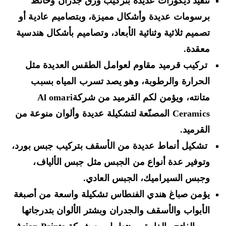
تنفيذ ديكورات عديدة بتركيب ورق جدران وحائط
برسومات عديدة وأشكال مميزة، وبتصاميم عادية أو
تصميم ثلاثية وثنائية الأبعاد، وتصاميم بأشكال هندسية
معقدة.
تركيب قرميد مقاوم لعوامل الطقس العديدة مثل
الحرارة والرطوبة، وهو يصد تسرب المياه بسبب
متانته، ويؤمن لكم القرميد من شركةAl omari
Ceramics المصنّعة لتشكيلة عديدة وألوان منوعة من
القرميد.
تشكيل أنماط عديدة من الأسقف بتركيب جبس بورد،
وتوفير عدة أنواع من الجبس مثل جبس الألياف،
وجبس السيراميك، الجبس العادي.
يؤمن صباغ هندي الفنطاس تشكيلة واسعة من أصبغة
الأبواب والأسقف والجدران وبشتر الألوان بتدرجاتها