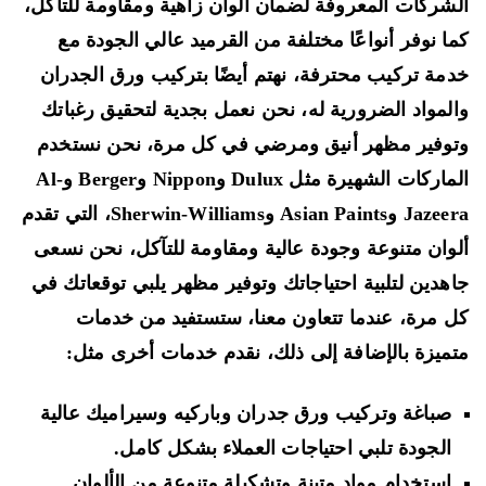
شركات المعروفة لضمان ألوان زاهية ومقاومة للتآكل،
ا نوفر أنواعًا مختلفة من القرميد عالي الجودة مع
مة تركيب محترفة، نهتم أيضًا بتركيب ورق الجدران
لمواد الضرورية له، نحن نعمل بجدية لتحقيق رغباتك
وفير مظهر أنيق ومرضي في كل مرة، نحن نستخدم
الماركات الشهيرة مثل Dulux وNippon وBerger وAl-
Jazeera وAsian Paints وSherwin-Williams، التي تقدم
وان متنوعة وجودة عالية ومقاومة للتآكل، نحن نسعى
هدين لتلبية احتياجاتك وتوفير مظهر يلبي توقعاتك في
 مرة، عندما تتعاون معنا، ستستفيد من خدمات
ميزة بالإضافة إلى ذلك، نقدم خدمات أخرى مثل:
صباغة وتركيب ورق جدران وباركيه وسيراميك عالية
الجودة تلبي احتياجات العملاء بشكل كامل.
استخدام مواد متينة وتشكيلة متنوعة من الألوان