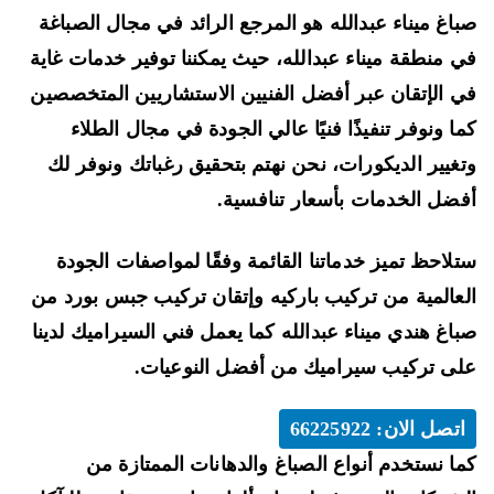
اغ ميناء عبدالله هو المرجع الرائد في مجال الصباغة
ميناء
عبد
 منطقة ميناء عبدالله، حيث يمكننا توفير خدمات غاية
الله
 الإتقان عبر أفضل الفنيين الاستشاريين المتخصصين
66225922
ا ونوفر تنفيذًا فنيًا عالي الجودة في مجال الطلاء
تركيب
غيير الديكورات، نحن نهتم بتحقيق رغباتك ونوفر لك
ورق
الجدران
ضل الخدمات بأسعار تنافسية.
لاحظ تميز خدماتنا القائمة وفقًا لمواصفات الجودة
عالمية من تركيب باركيه وإتقان تركيب جبس بورد من
اغ هندي ميناء عبدالله كما يعمل فني السيراميك لدينا
ى تركيب سيراميك من أفضل النوعيات.
اتصل الان: 66225922
ا نستخدم أنواع الصباغ والدهانات الممتازة من