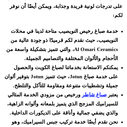
ى تدرجات لونية فريدة وجذابة، ويمكن أيضًا أن نوفر
م:
خدمة صباغ رخيص النويصيب متاحة لدينا في محلات
النويصيب، حيث نقدم لكم قرميدًا ذو جودة عالية من
Al Omari Ceramics، والتي تتميز بتشكيلة واسعة من
الأحجام والألوان المختلفة والتصاميم الجميلة.
يمكنكم الاستعانة بخدماتنا لصباغ الكويت والحصول
على خدمة صباغ Jotun، حيث تتميز Jotun بتوفير ألوان
جميلة وتشطيبات متنوعة ومقاومة للتآكل والتلطخ.
يعتبر
صباغ شاطر
ورخيص من مزودي الخدمة المثالي
للسيراميك المزجج الذي يتميز بلمعانه وألوانه الزاهية،
والذي يضفي جمالية وأناقة على الديكورات الداخلية.
نحن نقدم أيضًا خدمة تركيب جبس السيراميك، وهو