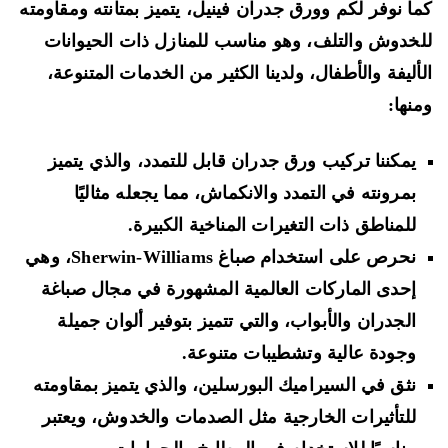
ا نوفر لكم وورق جدران فينيل، يتميز بمتانته ومقاومته
خدوش والتلف، وهو مناسب للمنازل ذات الحيوانات
أليفة والأطفال، ولدينا الكثير من الخدمات المتنوعة،
نها:
يمكننا تركيب ورق جدران قابل للتمدد، والذي يتميز
بمرونته في التمدد والانكماش، مما يجعله مثاليًا
للمناطق ذات التغيرات المناخية الكبيرة.
نحرص على استخدام صباغ Sherwin-Williams، وهي
إحدى الماركات العالمية المشهورة في مجال صباغة
الجدران والأبواب، والتي تتميز بتوفير ألوان جميلة
وجودة عالية وتشطيبات متنوعة.
نثق في السيراميك البورسلين، والذي يتميز بمقاومته
للتأثيرات الخارجية مثل الصدمات والخدوش، ويعتبر