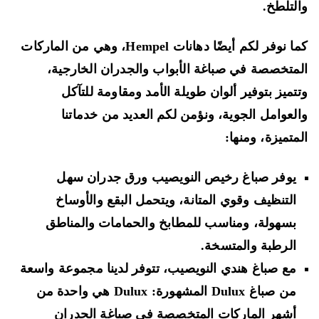
لتلطخ.
كما نوفر لكم أيضًا دهانات Hempel، وهي من الماركات
متخصصة في صباغة الأبواب والجدران الخارجية،
تميز بتوفير ألوان طويلة الأمد ومقاومة للتآكل
لعوامل الجوية، ونؤمن لكم العديد من خدماتنا
متميزة، ومنها:
يوفر صباغ رخيص النويصيب ورق جدران سهل
التنظيف وقوي المتانة، ويتحمل البقع والأوساخ
بسهولة، ومناسب للمطابخ والحمامات والمناطق
الرطبة والمتسخة.
مع صباغ هندي النويصيب، تتوفر لدينا مجموعة واسعة
من صباغ Dulux المشهورة: Dulux هي واحدة من
أشهر الماركات المتخصصة في صباغة الجدران