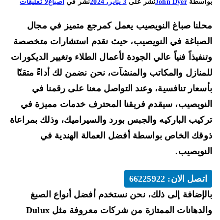
على
اسطة
John Dyer
نشر على
3 يناير، 2024
نشر في
اصباغ
لا تعليقات
صباغ
لنا صباغ النويصيب يعمل كمرجع متميز في مجال
النويصيب
66225922
صباغة في النويصيب، حيث نقدم استشارات متخصصة
خدمات
نفيذاً فنياً عالي الجودة لأعمال الطلاء وتغيير الديكورات
تلوين
منازل والمكاتب والمنشآت، نحن نضمن لك أداءً متقنًا
وصباغة
سعار تنافسية، وعند التواصل معنا على رقمنا في
السيراميك
نويصيب، سيقدم فريقنا المحترف خدمات مميزة في
كيب الباركيه والجبس بورد والسيراميك، وذلك بمراعاة
قك الخاص بواسطة أفضل العمالة الهندية في
نويصيب.
اتصل الان: 66225922
لإضافة إلى ذلك، نحن نستخدم أفضل أنواع الصبغ
والدهانات الممتازة من شركات معروفة مثل Dulux