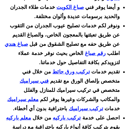
و أيضا يوفر فني
صباغ الكويت
خدمات طلاء الجدران
والحديد برسومات عديدة وألوان مختلفة.
ونوفر لكم خدمات تصليح عيوب الجدران من الثقوب
عن طريق تعبئتها بالمعجون الخاص، والصباغ القديم
عن طريق حفه مع تصليح الشقوق من قبل
صباغ هندي
اطلب
رقم صباغ
الخاص بحيث نوفر خدمة عملاء
لتزويدكم بكافة التفاصيل حول خدماتنا.
تقديم خدمات
تركيب ورق حائط
من خلال فني
متخصص بإلصاق الورق مع تقديم
فني سيراميك
متخصص في تركيب سيراميك للمنازل والفلل
والمكاتب والشركات وغيرها يوفر لكم
معلم سيراميك
خدمات
تركيب سيراميك
باحترافية بدون أي أخطاء.
احصل على خدمة
تركيب باركيه
من خلال
معلم باركيه
يقوم بتركيب كافة أنواع باركيه باحترافية مع دراسة