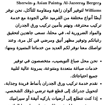
وBerger وAl-Jazeera وAsian Paints وSherwin-
Williams لتوفير ألوان زاهية ومقاومة للتآكل، نحن نوفر
ضًا أنواع مختلفة من القرميد عالي الجودة مع خدمة
كيب محترفة، ونهتم بتأمين تركيب ورق الجدران
لمواد الضرورية له، في محلنا، نسعى جاهدين لتحقيق
باتكم وتوفير مظهر أنيق ومرضي في كل مرة، وعند
اصلك معنا نوفر لكم العديد من خدماتنا المتميزة ومنها:
نحن محل صباغ النويصيب، متخصصون في توفير
خدمات صباغة متعددة ومتنوعة، بمرونة عالية لتلبية
جميع احتياجاتك.
نقدم خدمة تركيب ورق الجدران بأنماط فريدة وجذابة،
لتحويل جدرانك إلى قطع فنية ترضي ذوقك الشخصي.
إذا كنت تتطلع إلى أرضيات باركيه أنيقة أو سيراميك