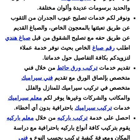
والحديد برسومات عديدة وألوان مختلفة.
ونوفر لكم خدمات تصليح عيوب الجدران من الثقوب
عن طريق تعبئتها بالمعجون الخاص، والصباغ القديم
عن طريق حفه مع تصليح الشقوق من قبل
صباغ هندي
اطلب
رقم صباغ
الخاص بحيث نوفر خدمة عملاء
لتزويدكم بكافة التفاصيل حول خدماتنا.
تقديم خدمات
تركيب ورق حائط
من خلال فني
متخصص بإلصاق الورق مع تقديم
فني سيراميك
متخصص في تركيب سيراميك للمنازل والفلل
والمكاتب والشركات وغيرها يوفر لكم
معلم سيراميك
خدمات
تركيب سيراميك
باحترافية بدون أي أخطاء.
احصل على خدمة
تركيب باركيه
من خلال
معلم باركيه
يقوم بتركيب كافة أنواع باركيه باحترافية مع دراسة
المكان ومعرفة كيفية تركيب بحسب النوع و
فني