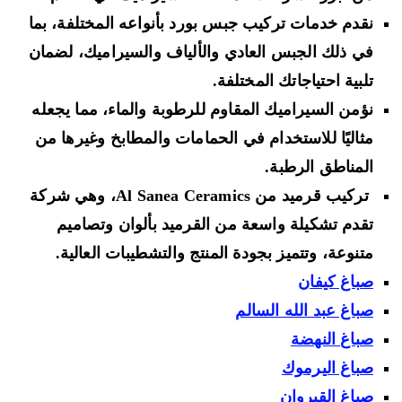
نقدم خدمات تركيب جبس بورد بأنواعه المختلفة، بما
في ذلك الجبس العادي والألياف والسيراميك، لضمان
تلبية احتياجاتك المختلفة.
نؤمن السيراميك المقاوم للرطوبة والماء، مما يجعله
مثاليًا للاستخدام في الحمامات والمطابخ وغيرها من
المناطق الرطبة.
تركيب قرميد من Al Sanea Ceramics، وهي شركة
تقدم تشكيلة واسعة من القرميد بألوان وتصاميم
متنوعة، وتتميز بجودة المنتج والتشطيبات العالية.
صباغ كيفان
صباغ عبد الله السالم
صباغ النهضة
صباغ اليرموك
صباغ القيروان