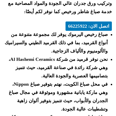
ركيب ورق جدران عالي الجودة والمواد المصاحبة مع
مة صباغ شاطر ورخيص كما نوفر لكم أيضًا:
اتصل الان: 66225922
صباغ رخيص اليرموك يوفر لك مجموعة متنوعة من
أنواع القرميد، بما في ذلك القرميد الطيني والسيراميك
والألومنيوم والألياف الزجاجية.
نحن نوفر قرميد من شركة Al Hashemi Ceramics،
وهي شركة رائدة في صناعة القرميد، حيث تتميز
بتصاميمها العصرية والجودة العالية.
في محل صباغ الكويت، نهتم بتوفير صباغ Nippon،
وهي ماركة يابانية مشهورة وموثوقة في مجال صباغ
الجدران والأبواب، حيث تتميز بتوفير ألوان زاهية
وتشطيبات عالية الجودة.