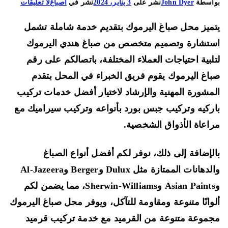
على
اسطة
John Dyer
نشر على
3 يناير، 2024
نشر في
اصباغ
لا تعليقات
صباغ
ميز محل صباغ اليرموك بتقديم خدمة شاملة تشمل
اليرموك
66225922
تشارة وتصميم متخصص من صباغ هندي اليرموك
خدمات
لبية احتياجات العملاء المختلفة، باتصالكم على رقم
تركيب
اغ اليرموك يقوم فريق الخبراء في المحل بتقدم
سيراميك
مشورة المهنية والإرشاد لاختيار أفضل خدمات تركيب
وجبس
بورد
ركيه وتركيب جبس بورد بأنواعه وتركيب سيراميك مع
وقرميد
اعاة الأذواق الشخصية.
لإضافة إلى ذلك، نوفر لكم أفضل أنواع الصباغ
والدهانات الممتازة مثل Dulux وBerger وAl-Jazeera
وAsian Paints وSherwin-Williams، مما يضمن لكم
وانًا متنوعة ومقاومة للتآكل، ويوفر محل صباغ اليرموك
موعة متنوعة من القرميد مع خدمة تركيب قرميد