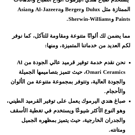
الممتازة مثل Dulux وBerger وAl-Jazeera وAsian
 وSherwin-Williams.
ا يضمن لك ألوانًا متنوعة ومقاومة للتآكل، كما نوفر
م العديد من خدماتنا المتميزة، ومنها:
نحن نقدم خدمة توفير قرميد عالي الجودة من Al
Omari Ceramics، حيث تتميز بتصاميمها الجميلة
والجودة العالية، وتتوفر بمجموعة متنوعة من الألوان
والأحجام.
صباغ هندي اليرموك يعمل على توفير القرميد الطيني،
وهو النوع الأكثر شيوعًا ويستخدم في تغطية الأسقف
والجدران الخارجية، حيث يتميز بمظهره الجميل
ومتانته.