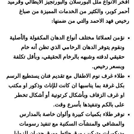
خر الانواع مثل البورسلان والبورتجيز الايطالي وقرميد
مر كوبر، والكثير من الخدمات المميزة من صباغ
يص فهد الاحمد والتي من ضمنها:
نؤمن لعملائنا مختلف أنواع الدهان المكفولة والأصلية
ونقوم يتوفر الدهان الرخامي الذي تظن أنه خام
حقيقي لدقته وشبهه بالرخام الحقيقي، وبأقل تكلفة
وبسعر رخيص.
طلاء غرف نوم الاطفال مع تقديم فنان يستطيع الرسم
بكل غرفة بما يناسبها ان كانت للإناث وذكور او مكتب
او غرف الزفاف وبأشكال كرتونية أو أشكال تخطر
على بالكم وتنفيذها بأسرع وقت.
نوفر طلاء بكميات كبيرة وألوان خاصة بالمدارس
والمشافي والمنشآت السكنية مع تنفيذ رسومات
وديكورات وتركيب ورق حائط وورق جدران للزوايا