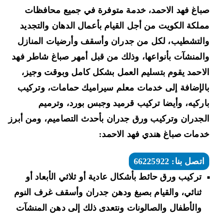
اغ فهد الاحمد، خدمة متوفرة في جميع محافظات
فهد
الاحمد
لكة الكويت من أجل القيام بأعمال الدهان والتجديد
66225922
لتشطيب، لكل من جدران وأسقف وأرضيات المنازل
تركيب
لمنشآت بأنواعها، وذلك من قبل أمهر صباغ شاطر فهد
مطابخ
احمد يقوم بتسليم العمل بشكل كامل وبوقت وجيز،
بديل
الرخام
لإضافة إلى خدمات معلم سيراميك حمامات، وتركيب
ركيه، وأيضا تركيب قرميد وجبس بورد، وترميم
جدران وتركيب ورق جدران بأحدث التصاميم، ومن أبرز
مات صباغ هندي فهد الاحمد:
اتصل بنا: 66225922
تركيب ورق حائط بأشكال عادية أو ثلاثي الأبعاد أو
ثنائي، والقيام بصبغ ودهن جدران وأسقف غرف النوم
والأطفال والصالونات ونتعدى ذلك إلى دهن المنشآت