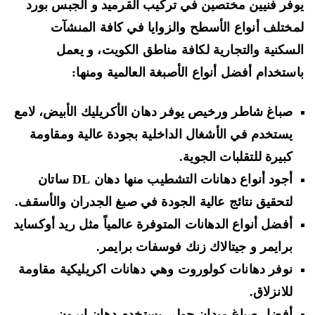
فر فنيين مختصين في
تركيب القرميد و الجبس بورد
ختلف أنواع
الأسطح والزوايا في كافة المنشآت
سكنية والتجارية لكافة مناطق الكويت، و يعمل
ستخدام أفضل أنواع الأصبغة العالمية ومنها:
صباغ شاطر ورخيص يوفر دهان الأكريليك الأبيض، لامع
يستخدم في الأشغال الداخلية بجودة عالية ومقاومة
كبيرة للتقلبات الجوية.
أجود أنواع
دهانات التشطيب منها دهان
DL
ساتان
لتحقيق نتائج عالية الجودة في صبغ الجدران والأسقف.
أفضل أنواع الدهانات المتوفرة عالمياً مثل
ريد أوكسايد
برايمر
و
جيتالاك زنك فوسفات
برايمر.
نوفر
دهانات كولوروت
وهي دهانات اكريليكية مقاومة
للانزلاق.
أفضل صباغ ميدان حولي يستخدم دهان ايرون