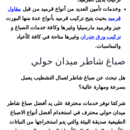
وخدمات تأمين العديد من أنواع قرميد من قبل
مقاول
قرميد
بحيث يتيح تركيب قرميد بأنواع عدة منها البورت
جيز وقرميد مارسيليا وغيرها وكافة خدمات الصباغ و
تركيب ورق جدران
وغيرها متاحة في كافة الأعياد
والمناسبات.
باغ شاطر ميدان حولي
 تبحث عن صباغ شاطر لعمال التشطيب يعمل
رعة ومهارة عالية؟
كتنا توفر خدمات محترفة على يد أفضل صباغ شاطر
دان حولي
محترف في استخدام أفضل أنواع الاصباغ
طبيعية
صديقة البيئة والتي يتم استخراجها من النباتات