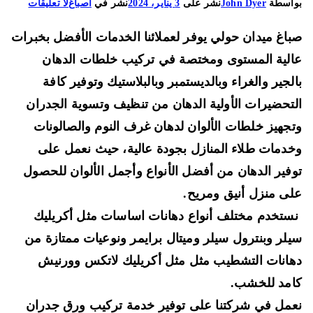
على
اسطة
John Dyer
نشر على
3 يناير، 2024
نشر في
اصباغ
لا تعليقات
صباغ
اغ ميدان حولي يوفر لعملائنا الخدمات الأفضل بخبرات
ميدان
حولي
لية المستوى ومختصة في
تركيب خلطات الدهان
66225922
لجير والغراء وبالديستمبر وبالبلاستيك
وتوفير كافة
تنظيف
تحضيرات الأولية الدهان من
تنظيف وتسوية الجدران
وتسوية
جهيز خلطات الألوان
لدهان غرف النوم والصالونات
الجدران
وتجهيز
دمات طلاء المنازل بجودة عالية، حيث نعمل على
خلطات
فير الدهان من أفضل الأنواع وأجمل الألوان للحصول
الألوان
ى منزل أنيق ومريح
.
ستخدم مختلف أنواع دهانات اساسات مثل
أكريليك
لر وبنترول سيلر وميتال برايمر
ونوعيات ممتازة من
انات التشطيب مثل مثل
أكريليك لاتكس وورنيش
مد للخشب.
مل في شركتنا على توفير خدمة تركيب ورق جدران