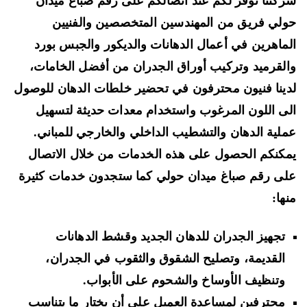
كتنا توفر لكم عند اتصالكم على رقم صباغ ميدان
لي فريق من المهندسين المتخصصين والفنيين
ماهرين في أعمال الدهانات والديكور والجبس بورد
لقرميد وتركيب أوراق الجدران من أفضل الخامات،
ينا فنيون محترفون في
تحضير خلطات الدهان
للوصول
ى اللون المرغوب واستخدام معدات حديثة لتسهيل
لية الدهان والتشطيب الداخلي والخارجي للمباني.
كنكم الحصول على هذه الخدمات من خلال الاتصال
ى رقم صباغ ميدان حولي كما ستجدون خدمات كثيرة
ها:
تجهيز الجدران للدهان الجديد وقشط الدهانات
القديمة،
وتصليح الشقوق والثقوب في الجدران
،
وتنظيف الأوساخ والشحوم على الأبواب.
محترفين لمساعدة العميل على أن يختار ما يتناسب