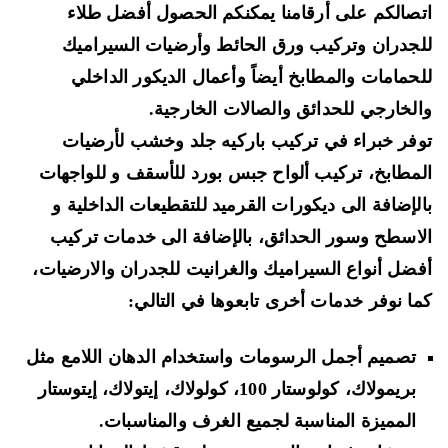
صالكم على أرقامنا يمكنكم الحصول أفضل طلاء
جدران وتركيب ورق الحائط وأرضيات السيراميك
حمامات والمطابخ أيضاً وأعمال الديكور الداخلي
لخارجي للحدائق والصالات الخارجية.
فر خبراء في تركيب باركيه
جلد وخشب
لأرضيات
مطابخ
، تركيب ألواح جبس بورد للأسقف و للواجهات
لإضافة الى ديكورات القرميد للتقطيعات الداخلية و
اسطح وسور الحدائق
، بالإضافة الى خدمات تركيب
ضل أنواع
السيراميك والغرانيت للجدران والارضيات،
ا نوفر خدمات أخرى تابعوها في التالي:
تصميم أجمل الرسومات
واستخدام
الدهان اللامع مثل
بريمولاك، كولوستار 100، كولولاك، إيتولاك، إيتوستار
المميزة المناسبة لجميع الغرف والمناسبات.