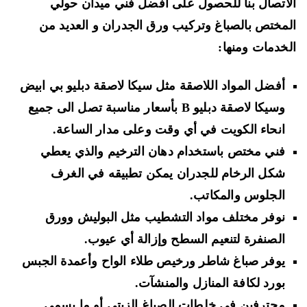
اتصال بنا للحصول على أفضل فني ميدان حولي
مختص بالصباغ وتركيب ورق الجدران و العديد من
خدمات ومنها:
أفضل المواد اللاصقة مثل سيكا لاصقة دبليو بي ابيض
وسيكا لاصقة دبليو
B بأسعار مناسبة تصل الى جميع
انحاء الكويت في أي وقت وعلى مدار الساعة.
فني مختص باستخدام
دهان الترخيم والذي يعطي
شكل الرخام للجدران
يمكن تطبيقه في الغرف
الجلوس والمكاتب.
نوفر مختلف مواد التشطيب مثل
البوليش وورق
الصنفرة
لتنعيم السطح وإزالة أي عيوب.
يوفر صباغ شاطر ورخيص طلاء
الواح وأعمدة الجبس
بورد
لكافة المنازل والمنشآت.
محترفين في خلطات
الصباغ الزيتي أو ما يسمى