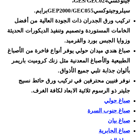
جيتوكسيGES/GEC024،
سيلروجيتوكسيGEP2000/GEC055برايم.
تركيب ورق الجدران ذات الجودة
العالية من أفضل
الخامات المستوردة وتصميم وتنفيذ الديكورات الحديثة
وزوايا الجبس بورد والقرميد.
صباغ هندي ميدان حولي يوفر أنواع فاخرة
من الأصباغ
الطبيعية والأصباغ المعدنية
مثل
زنك كروميت باريمر
بألوان جذابة تلبي جميع الأذواق.
نوفر فنيين محترفين في تركيب
ورق حائط نسيج
جليتر
ذو الرسوم ثلاثية الابعاد لكافة الغرف.
صباغ حولي
صباغ جنوب السرة
صباغ بيان
صباغ الجابرية