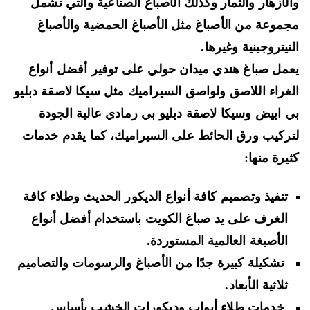
لأزهار والثمار وكذلك
الأصباغ الصناعية
والتي تشمل
موعة من الأصباغ مثل
الأصباغ الحمضية والأصباغ
نيتروجينية
وغيرها.
مل صباغ هندي ميدان حولي على توفير أفضل أنواع
غراء اللاصق
ولواصق السيراميك مثل
سيكا لاصقة دبليو
 ابيض وسيكا لاصقة دبليو بي رمادي
عالية الجودة
ركيب ورق الحائط على السيراميك، كما يقدم خدمات
يرة منها:
تنفيذ وتصميم كافة أنواع الديكور الحديث وطلاء كافة
الغرف على يد صباغ الكويت باستخدام أفضل أنواع
الأصبغة العالمية المستوردة
.
تشكيلة كبيرة جدًا من الأصباغ والرسومات والتصاميم
ثلاثية الأبعاد.
خدمات
طلاء أبواب وديكورات الخشب بأساس