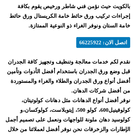
لكويت حيث نؤمن فني شاطر ورخيص يقوم بكافة
راءات تركيب
ورق حائط خامة الكريستال ورق حائط
مة الستان
ونوفر الغراء ذو النوعية الممتازة.
اتصل الان: 66225922
دم لكم خدمات
معالجة وتنظيف وتجهيز كافة الجدران
ل وضع ورق الجدران باستخدام أفضل الأدوات وتأمين
ضل أنواع ورق الجدران والطلاء والغراء والمستوردة
 أفضل شركات الدهان.
فر أفضل أنواع الدهانات مثل دهانات
كولوتيتان،
كولوفينيل600، كولو 500، إيتوبلاست، كولوكسان،و
لوسيد دهان ملونة للواجهات
ونعمل على
تصميم أجمل
إطارات والزخرفات
نحن نوفر أفضل لعملائنا من خلال