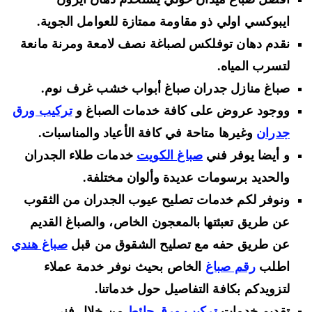
ايبوكسي اولي
ذو مقاومة ممتازة للعوامل الجوية.
نقدم دهان توفلكس لصباغة نصف لامعة ومرنة مانعة
لتسرب المياه.
صباغ منازل جدران صباغ أبواب خشب غرف نوم.
ووجود عروض على كافة خدمات الصباغ و
تركيب ورق
جدران
وغيرها متاحة في كافة الأعياد والمناسبات.
و أيضا يوفر فني
صباغ الكويت
خدمات طلاء الجدران
والحديد برسومات عديدة وألوان مختلفة.
ونوفر لكم خدمات تصليح عيوب الجدران من الثقوب
عن طريق تعبئتها بالمعجون الخاص، والصباغ القديم
عن طريق حفه مع تصليح الشقوق من قبل
صباغ هندي
اطلب
رقم صباغ
الخاص بحيث نوفر خدمة عملاء
لتزويدكم بكافة التفاصيل حول خدماتنا.
تقديم خدمات
تركيب ورق حائط
من خلال فني