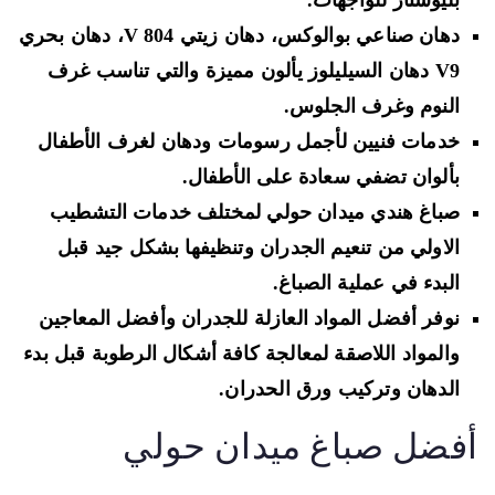
بليوستار للواجهات
.
دهان صناعي بوالوكس، دهان زيتي
V 804
، دهان بحري
V9
دهان السيليلوز
يألون مميزة والتي تناسب غرف
النوم وغرف الجلوس.
خدمات
فنيين لأجمل رسومات و
دهان لغرف الأطفال
بألوان تضفي سعادة على الأطفال.
صباغ هندي ميدان حولي لمختلف
خدمات التشطيب
الاولي من تنعيم الجدران
وتنظيفها بشكل جيد قبل
البدء في عملية الصباغ.
نوفر أفضل المواد
العازلة للجدران وأفضل المعاجين
والمواد اللاصقة
لمعالجة كافة أشكال الرطوبة قبل بدء
الدهان وتركيب ورق الحدران.
فضل صباغ ميدان حولي