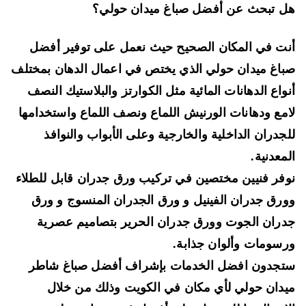
 تبحث عن أفضل صباغ ميدان حولي؟
ت في المكان الصحيح حيث نعمل على توفير أفضل
اغ ميدان حولي الذي يختص في اعمال الدهان بمختلف
واع الدهانات المائية مثل
الكوارتز والبلاستيك
النصف
مع
ودهانات الورنيش اللماع ونصف اللماع
واستخدامها
جدران الداخلية والخارجية وعلى الأبواب والنوافذ
معدنية.
فر فنيين مختصين في
تركيب ورق جدران قابل للطلاء
رق جدران الفينيل و ورق الجدران المنسوج و ورق
ران الجوت وورق جدران الحرير
بتصاميم عصرية
سومات وألوان جذابة.
جدون افضل الخدمات بإشراف أفضل صباغ شاطر
دان حولي لأي مكان في الكويت وذلك من خلال