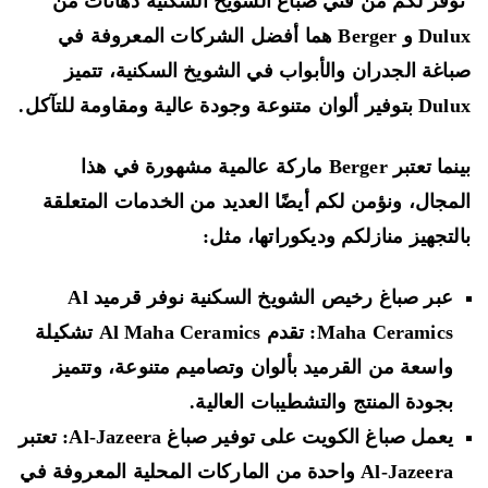
فر لكم من فني صباغ الشويخ السكنية دهانات من
Dulux و Berger هما أفضل الشركات المعروفة في
اغة الجدران والأبواب في الشويخ السكنية، تتميز
 ألوان متنوعة وجودة عالية ومقاومة للتآكل.
بينما تعتبر Berger ماركة عالمية مشهورة في هذا
مجال، ونؤمن لكم أيضًا العديد من الخدمات المتعلقة
لتجهيز منازلكم وديكوراتها، مثل:
عبر صباغ رخيص الشويخ السكنية نوفر قرميد Al
Maha Ceramics: تقدم Al Maha Ceramics تشكيلة
واسعة من القرميد بألوان وتصاميم متنوعة، وتتميز
بجودة المنتج والتشطيبات العالية.
يعمل صباغ الكويت على توفير صباغ Al-Jazeera: تعتبر
Al-Jazeera واحدة من الماركات المحلية المعروفة في