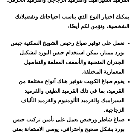
قرميد السيراميك والقرميد الزجاجي والقرميد الخزفي.
كنك اختيار النوع الذي يناسب احتياجاتك وتفضيلاتك
شخصية، ونؤمن لكم أيضًا:
نعمل على توفير صباغ رخيص الشويخ السكنية جبس
بورد ممتاز، يمكن استخدام جبس البورد لتشكيل
الجدران المنحنية والأسقف المعلقة والتفاصيل
المعمارية المختلفة.
يقوم صباغ الكويت بتوفير هناك أنواع مختلفة من
القرميد، بما في ذلك القرميد الطيني والقرميد
السيراميك والقرميد الألومنيوم والقرميد الألياف
الزجاجية.
صباغ شاطر ورخيص يعمل على تأمين تركيب جبس
بورد بشكل صحيح واحترافي، يوصى الاستعانة بفني