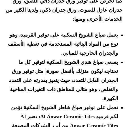
ا نحرص على توفير ورق جدران ذاتي اللصق، ورق
ران عازل للصوت، ورق جدران ذكي، ولدينا الكثير من
خدمات الأخرى، ومنها:
يعمل صباغ الشويخ السكنية على توفير القرميد، وهو
نوع من المواد البنائية المستخدمة في تغطية الأسقف
والجدران الخارجية للمباني.
يسعى صباغ هندي الشويخ السكنية لتوفير كل ما
تحتاجه ليكون منزلك بأفضل صورة، مثل توفير ورق
الجدران القابل للتمدد، حيث يتميز بقدرته على التمدد
والتقلص، وهو مثالي للمناطق ذات التغيرات المناخية
الكبيرة.
نعمل على توفير صباغ شاطر الشويخ السكنية نؤمن
لكم قرميد Al Anwar Ceramic Tiles: تعتبر Al
Anwar Ceramic Tiles من أبرز الشركات المصنعة