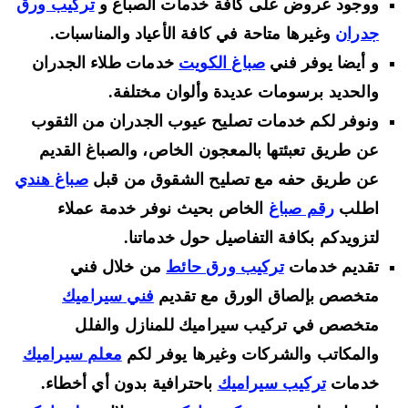
ووجود عروض على كافة خدمات الصباغ و
تركيب ورق
جدران
وغيرها متاحة في كافة الأعياد والمناسبات.
و أيضا يوفر فني
صباغ الكويت
خدمات طلاء الجدران
والحديد برسومات عديدة وألوان مختلفة.
ونوفر لكم خدمات تصليح عيوب الجدران من الثقوب
عن طريق تعبئتها بالمعجون الخاص، والصباغ القديم
عن طريق حفه مع تصليح الشقوق من قبل
صباغ هندي
اطلب
رقم صباغ
الخاص بحيث نوفر خدمة عملاء
لتزويدكم بكافة التفاصيل حول خدماتنا.
تقديم خدمات
تركيب ورق حائط
من خلال فني
متخصص بإلصاق الورق مع تقديم
فني سيراميك
متخصص في تركيب سيراميك للمنازل والفلل
والمكاتب والشركات وغيرها يوفر لكم
معلم سيراميك
خدمات
تركيب سيراميك
باحترافية بدون أي أخطاء.