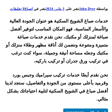
على
اسطة
John Dyer
نشر على
3 يناير، 2024
نشر في
اصباغ
لا تعليقات
صباغ
مات صباغ الشويخ السكنية هو عنوان الجودة العالية
الشويخ
السكنية
لأسعار المناسبة، فهو المكان المناسب لتوفير أفضل
66225922
اغة لمنزلك أو مكتبك، نحن نقدم خدمات صباغة
ورق
ميزة ومتنوعة ونضمن لك أناقة مظهر وطلاء منزلك أو
جدران
تبك وجعله مساحة أنيقة وجميلة، سواء كنت ترغب
فينيل
ورق
 تركيب ورق جدران أو تركيب باركيه،
جدران
قابل
ن نقدم أيضًا خدمات تركيب سيراميك وجبس بورد
للتلصيق
رميد بأعلى مستوى من الجودة والتفاصيل، ستجد لدينا
والتمدد
ضل صباغ في الشويخ السكنية لتلبية احتياجاتك بشكل
الي.