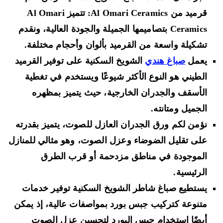
قرميد من Al Omari Ceramics: تتميز Al Omari
Ceramics بتصاميمها الجميلة والجودة العالية، ونقدم
تشكيلة واسعة من القرميد بألوان وأحجام مختلفة.
يعمل
صباغ هندي
الشويخ السكنية على توفير القرميد
الطيني هو النوع الأكثر شيوعًا ويستخدم في تغطية
الأسقف والجدران الخارجية، حيث يتميز بمظهره
الجميل ومتانته.
نؤمن لكم ورق الجدران العازل للصوت، يتميز بقدرته
على تقليل الضوضاء وعزل الصوت، وهو مثالي للمنازل
الموجودة في مناطق مزدحمة أو قرب الطرق
الرئيسية.
يستطيع صباغ شاطر الشويخ السكنية توفير خدمات
متنوعة كتركيب جبس بورد بمواصفات عالية، إذ يمكن
أيضًا استخدام جبس البورد لتحسين عزل الصوت