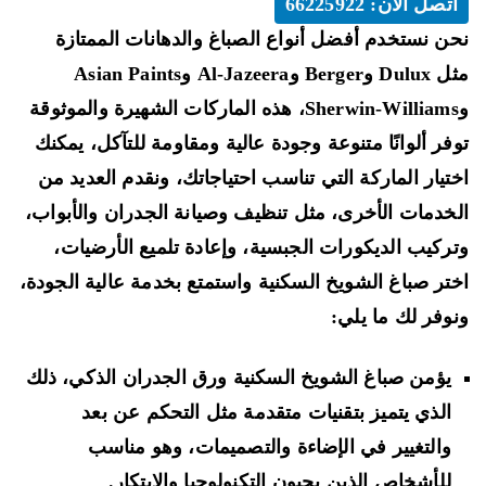
اتصل الان: 66225922
ن نستخدم أفضل أنواع الصباغ والدهانات الممتازة
مثل Dulux وBerger وAl-Jazeera وAsian Paints
وSherwin-Williams، هذه الماركات الشهيرة والموثوقة
فر ألوانًا متنوعة وجودة عالية ومقاومة للتآكل، يمكنك
تيار الماركة التي تناسب احتياجاتك، ونقدم العديد من
خدمات الأخرى، مثل تنظيف وصيانة الجدران والأبواب،
ركيب الديكورات الجبسية، وإعادة تلميع الأرضيات،
تر صباغ الشويخ السكنية واستمتع بخدمة عالية الجودة،
وفر لك ما يلي:
يؤمن صباغ الشويخ السكنية ورق الجدران الذكي، ذلك
الذي يتميز بتقنيات متقدمة مثل التحكم عن بعد
والتغيير في الإضاءة والتصميمات، وهو مناسب
للأشخاص الذين يحبون التكنولوجيا والابتكار.