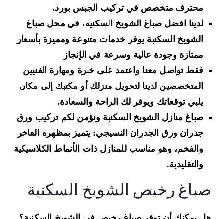
محترف متخصص في تركيب الجبس بورد.
لدينا افضل صباغ الشويخ السكنية، في محل صباغ
الشويخ السكنية يوفر خدمات متنوعة ومميزة بأسعار
ممتازة وجودة عالية وسرعة في الإنجاز
فقط تواصل معنا واعتمد على خبرة ومهارة الفنيين
المتخصصين لدينا لتحويل منزلك أو مكتبك إلى مكان
يلبي توقعاتك ويوفر لك الراحة والسعادة.
صباغ منازل الشويخ السكنية ونؤمن لكم تركيب ورق
جدران ورق الجدران النسيجي: يتميز بمظهره الفاخر
والفخم، وهو مناسب للمنازل ذات الأنماط الكلاسيكية
والتقليدية.
باغ رخيص الشويخ السكنية
 يمكنك أن توفر صباغ رخيص في الشويخ السكنية؟