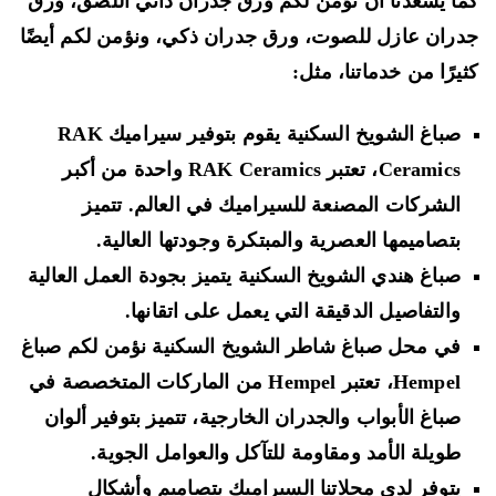
ا يسعدنا أن نؤمن لكم ورق جدران ذاتي اللصق، ورق
ران عازل للصوت، ورق جدران ذكي، ونؤمن لكم أيضًا
يرًا من خدماتنا، مثل:
صباغ الشويخ السكنية يقوم بتوفير سيراميك RAK
Ceramics، تعتبر RAK Ceramics واحدة من أكبر
الشركات المصنعة للسيراميك في العالم. تتميز
بتصاميمها العصرية والمبتكرة وجودتها العالية.
صباغ هندي الشويخ السكنية يتميز بجودة العمل العالية
والتفاصيل الدقيقة التي يعمل على اتقانها.
في محل صباغ شاطر الشويخ السكنية نؤمن لكم صباغ
Hempel، تعتبر Hempel من الماركات المتخصصة في
صباغ الأبواب والجدران الخارجية، تتميز بتوفير ألوان
طويلة الأمد ومقاومة للتآكل والعوامل الجوية.
يتوفر لدى محلاتنا السيراميك بتصاميم وأشكال