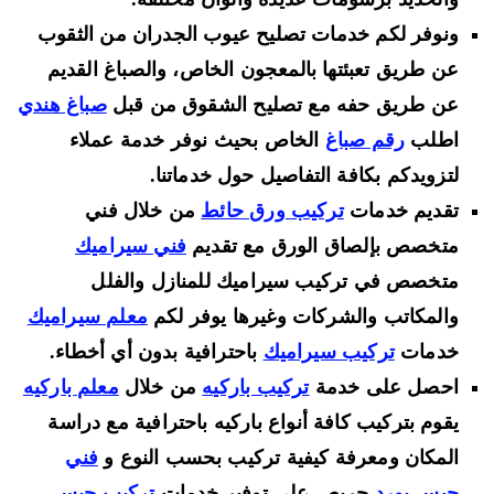
ونوفر لكم خدمات تصليح عيوب الجدران من الثقوب
عن طريق تعبئتها بالمعجون الخاص، والصباغ القديم
عن طريق حفه مع تصليح الشقوق من قبل
صباغ هندي
اطلب
رقم صباغ
الخاص بحيث نوفر خدمة عملاء
لتزويدكم بكافة التفاصيل حول خدماتنا.
تقديم خدمات
تركيب ورق حائط
من خلال فني
متخصص بإلصاق الورق مع تقديم
فني سيراميك
متخصص في تركيب سيراميك للمنازل والفلل
والمكاتب والشركات وغيرها يوفر لكم
معلم سيراميك
خدمات
تركيب سيراميك
باحترافية بدون أي أخطاء.
احصل على خدمة
تركيب باركيه
من خلال
معلم باركيه
يقوم بتركيب كافة أنواع باركيه باحترافية مع دراسة
المكان ومعرفة كيفية تركيب بحسب النوع و
فني
جبس بورد
حريص على توفير خدمات
تركيب جبس