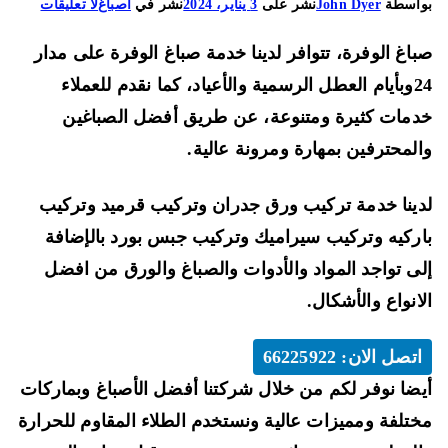
على
اسطة
John Dyer
نشر على
3 يناير، 2024
نشر في
اصباغ
لا تعليقات
صباغ
اغ الوفرة، تتوافر لدينا خدمة صباغ الوفرة على مدار
الوفرة
66225922
24وبأيام العطل الرسمية والأعياد، كما نقدم للعملاء
صباغ
مات كثيرة ومتنوعة، عن طريق أفضل الصباغين
شاطر
لمحترفين بمهارة ومرونة عالية.
ورخيص
في
ينا خدمة تركيب ورق جدران وتركيب قرميد وتركيب
تركيب
جبس
ركيه وتركيب سيراميك وتركيب جبس بورد بالإضافة
بورد
ى تواجد المواد والأدوات والصباغ والورق من افضل
انواع والأشكال.
اتصل الان: 66225922
ضا نوفر لكم من خلال شركتنا أفضل الأصباغ وبماركات
تلفة ومميزات عالية ونستخدم الطلاء المقاوم للحرارة