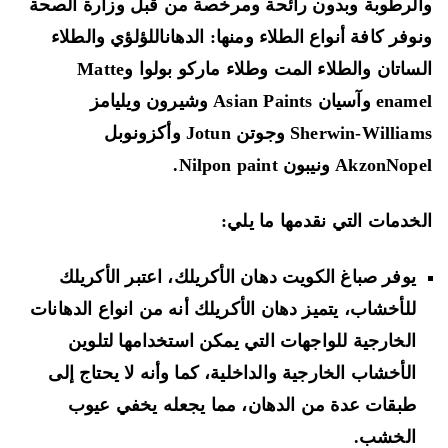
لرطوبة وبدون رائحة ومرخصة من قبل وزارة الصحة
وفر كافة أنواع الطلاء ومنها: الدهاناللؤلؤي والطلاء
ساتان والطلاء المت وطلاء ماركو بولوا
و
Matte
enam
وآسيان Asian Paints وشيرون ويليامز
Sherwin-Williams وجوتن Jotun وأكزونوبل
AkzonN ونيبون Nilpon paint.
خدمات التي نقدمها ما يلي:
يوفر صباغ الكويت دهان الأكريلك، اعتبر الأكريلك
للأخشاب، يتميز دهان الأكريلك أنه من انواع الدهانات
الخارجية للواجهات التي يمكن استخدامها لتلوين
الأخشاب الخارجية والداخلية، كما وأنه لا يحتاج إلى
طبقات عدة من الدهان، مما يجعله يخفي عيوب
الخشب.