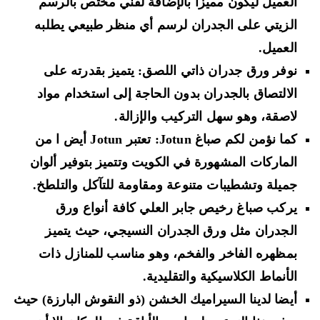
العميل ليكون مميزا بالإضافة لفني مختص بالرسم
الزيتي على الجدران لرسم أي منظر طبيعي يطلبه
العميل.
نوفر ورق جدران ذاتي اللصق: يتميز بقدرته على
الالتصاق بالجدران بدون الحاجة إلى استخدام مواد
لاصقة، وهو سهل التركيب والإزالة.
كما نؤمن لكم صباغ Jotun: تعتبر Jotun أيض ا من
الماركات المشهورة في الكويت وتتميز بتوفير ألوان
جميلة وتشطيبات متنوعة ومقاومة للتآكل والتلطخ.
يركب صباغ رخيص جابر العلي كافة أنواع ورق
الجدران مثل ورق الجدران النسيجي، حيث يتميز
بمظهره الفاخر والفخم، وهو مناسب للمنازل ذات
الأنماط الكلاسيكية والتقليدية.
أيضا لدينا السيراميك الخشن (ذو النقوش البارزة) حيث