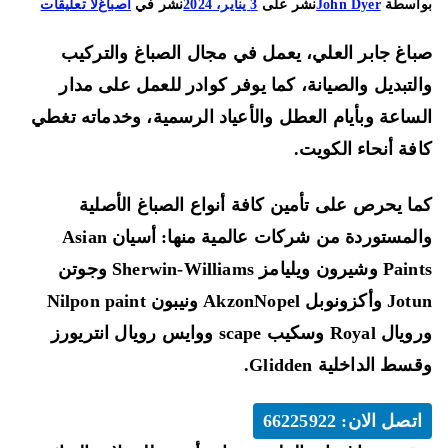
على
اسطة
John Dyer
نشر على
3 يناير، 2024
نشر في
اصباغ
لا تعليقات
صباغ
اغ جابر العلي، يعمل في مجال الصباغ والتركيب
جابر
العلي
لتبديل والصيانة، كما يوفر كوادر للعمل على مدار
66225922
ساعة وبأيام العطل والأعياد الرسمية، وخدماته تغطي
تركيب
فة أنحاء الكويت.
ورق
الجدران
ا يحرص على تأمين كافة أنواع الصباغ الأصلية
ثلاثي
الأبعاد
لمستوردة من شركات عالمية منها:
أسيان Asian
Paints وشيرون ويليامز Sherwin-Williams وجوتن
Jotun وأكزونوبل AkzonNopel ونيبون Nilpon paint
ورويال Royal وسكيب scape ووايس رويال انتريورز
سط الداخلية Glidden.
اتصل الان: 66225922