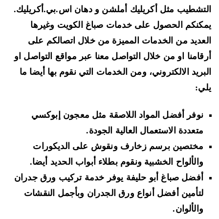
لتشطيب مثل
أكريليك أملشن
و
دهان اس.بي.أكريليك
.
كنكم الحصول على خدمات صباغ الكويت وغيرها
عديد من الخدمات المميزة من خلال اتصالكم على
قامنا او من خلال التواصل معنا عبر مواقع التواصل او
بريد الالكتروني، ومن الخدمات التي نقوم بها أيضا ما
ي:
نوفر أفضل
المواد اللاصقة
مثل
معجون إبوكسي
متعددة الاستعمال العالية الجودة.
مختصين
برسم زخارف ونقوش على الديكورات
والألواح الخشبية
ونقوم بطلاء أبواب الحديد أيضا.
أفضل صباغ أبو حليفة يوفر خدمة
تركيب ورق جدران
لتأمين أفضل أنواع ورق الجدران وبأجمل النقشات
والألوان.