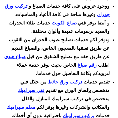
ووجود عروض على كافة خدمات الصباغ و
تركيب ورق
جدران
وغيرها متاحة في كافة الأعياد والمناسبات.
و أيضا يوفر فني
صباغ الكويت
خدمات طلاء الجدران
والحديد برسومات عديدة وألوان مختلفة.
ونوفر لكم خدمات تصليح عيوب الجدران من الثقوب
عن طريق تعبئتها بالمعجون الخاص، والصباغ القديم
عن طريق حفه مع تصليح الشقوق من قبل
صباغ هندي
اطلب
رقم صباغ
الخاص بحيث نوفر خدمة عملاء
لتزويدكم بكافة التفاصيل حول خدماتنا.
تقديم خدمات
تركيب ورق حائط
من خلال فني
متخصص بإلصاق الورق مع تقديم
فني سيراميك
متخصص في تركيب سيراميك للمنازل والفلل
والمكاتب والشركات وغيرها يوفر لكم
معلم سيراميك
خدمات
تركيب سيراميك
باحترافية بدون أي أخطاء.