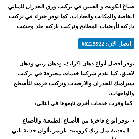
اغ الكويت و الفنيين في تركيب ورق الجدران للمباني
خاصة والمكاتب والعيادات، كما توفر خبراء في تركيب
ركيه لأرضيات المطابخ وتركيب
باركيه جلد وخشب
.
اتصل الان: 66225922
فر أفضل أنواع
دهان اكرليك، ودهان زيتي ودهان
اصق
، كما تقدم شركتنا خدمات محترفة في تركيب
راميك للجدران والارضيات وتركيب قرميد للأسطح
لواجهات
،
ا وفرت خدمات أخرى تابعوها في التالي:
توفر أنواع فاخرة من الأصباغ الطبيعية والأصباغ
المعدنية مثل
زنك كروميت باريمر
بألوان جذابة تلبي