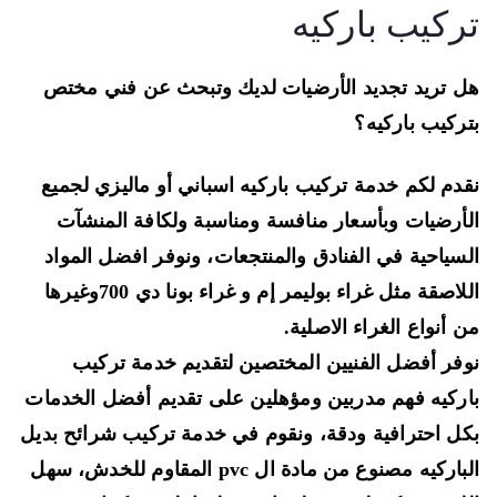
ركيب باركيه
 تريد تجديد الأرضيات لديك وتبحث عن فني مختص
ركيب باركيه؟
دم لكم خدمة تركيب
باركيه اسباني أو ماليزي
لجميع
أرضيات وبأسعار منافسة ومناسبة ولكافة المنشآت
سياحية في الفنادق والمنتجعات، ونوفر افضل المواد
لاصقة مثل
غراء بوليمر إم و غراء بونا دي 700و
غيرها
 أنواع الغراء الاصلية.
فر أفضل الفنيين المختصين لتقديم خدمة تركيب
ركيه فهم مدربين ومؤهلين على تقديم أفضل الخدمات
ل احترافية ودقة، ونقوم في خدمة تركيب شرائح
بديل
باركيه مصنوع من مادة ال
pvc
المقاوم للخدش،
سهل