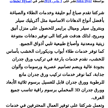
على
اسطة
John Dyer
نشر على
3 يناير، 2024
نشر في
اصباغ
لا تعليقات
صباغ
كتنا تقدم صباغ أبو حليفة وخدمات الطلاء والصباغة
أبو
حليفة
فضل أنواع الدهانات الاساسية مثل
أكريليك سيلر
66225922
نترول سيلر
وميتال برايمر
للحصول على منزل أنيق
في
ريح، لذلك هدفت شركتنا الى توفير دهانات متنوعة
تركيب
تية ومعدنية وأصباغ طبيعية
تلبي أذواق الجميع.
سيراميك
الحمامات
ا توفر خدمات
طلاء أبواب وديكورات الخشب ب
أساس
وسيراميك
لخشب
، نقدم خدمات بارعة في تركيب ورق جدران
الباركيه
ودة عالية ويضم تصاميم عصرية ورسومات وألوان
ابة، كما نوفر خدمات تركيب ورق
جدران مانع
رطوبة وورق جدران قابل للغسيل
برسوم ثلاثية الأبعاد
وورق جدران 3D المخملي برسوم راقية تناسب جميع
غرف.
عمل شركتنا على توفير العمال المحترفين في خدمات