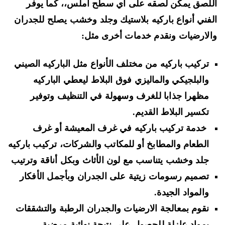
لصق يمكن لصقه على اي سطح املس
،،
كما يوفر
فني أنواع باركيه
بلاستيك وجلد وخشب
يصلح للجدران
لارضيات ونقدم خدمات أخرى مثل:
تركيب باركيه من مختلف الأنواع مثل
الباركيه الصيني
والبلجيكي والماليزي
فوق البلاط ليعطي الباركيه
مظهرا جذابا للغرف وسهولة في التنظيف وتوفير
تكسير البلاط القديم.
خدمة تركيب باركيه في غرف المعيشة أو غرف
الطعام والمطابخ أو للمكاتب والشركات، تركيب
باركيه
جلد وخشب
يتناسب مع لون الأثاث وبكل أناقة وترتيب
تصميم رسومات زيتية على الجدران
وبأجمل الأفكار
والمواد الجيدة.
نقوم
بمعالجة الارضيات والجدران الرطبة
والتشققات
بمواد عازلة للحصول على نتيجة نهائية مرضية.