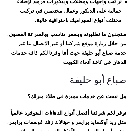
تركيب واجهات ومظلات وديكورات قرميد
لإضفاء
جمالية على الديكور وعمال مختصين في تركيب
مختلف أنواع السيراميك باحترافية عالية.
جدون ما تطلبونه وبسعر مناسب وبالسرعة القصوى،
 خلال زيارة موقع شركتنا أو عبر الاتصال بنا عبر
مة صباغ أبو حليفة حيث أننا وفرنا لكم كافة خدمات
دهان في كافة أنحاء الكويت
باغ أبو حليفة
 تبحث عن خدمات مميزة في طلاء منزلك؟
فر لكم شركتنا أفضل أنواع الدهانات المتوفرة عالمياً
ثل
ريد أوكسايد برايمر
و
جيتالاك زنك فوسفات
برايمر
،