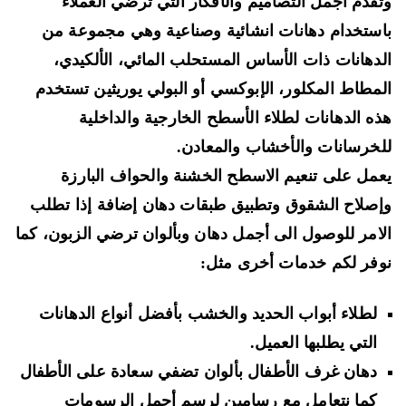
قدم أجمل التصاميم والأفكار التي ترضي العملاء
ستخدام
دهانات انشائية وصناعية
وهي مجموعة من
دهانات ذات الأساس المستحلب المائي، الألكيدي،
مطاط المكلور، الإبوكسي أو البولي يوريثين تستخدم
ه الدهانات لطلاء الأسطح الخارجية والداخلية
خرسانات والأخشاب والمعادن.
عمل على
تنعيم الاسطح الخشنة والحواف البارزة
صلاح الشقوق وتطبيق طبقات دهان
إضافة إذا تطلب
امر للوصول الى أجمل دهان وبألوان ترضي الزبون، كما
فر لكم خدمات أخرى مثل:
لطلاء
أبواب الحديد والخشب
بأفضل أنواع الدهانات
التي يطلبها العميل.
دهان غرف الأطفال
بألوان تضفي سعادة على الأطفال
كما نتعامل مع رسامين لرسم أجمل الرسومات