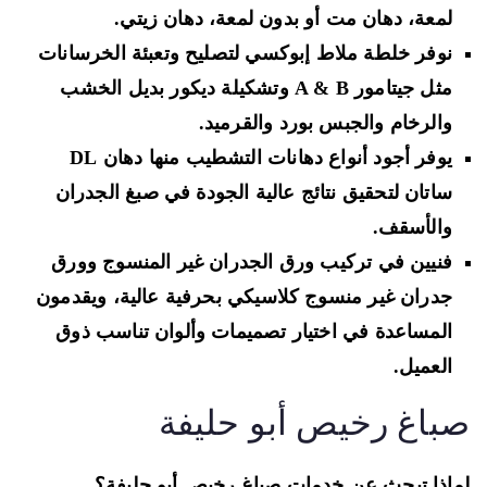
لمعة، دهان مت أو بدون لمعة، دهان زيتي.
نوفر
خلطة ملاط إبوكسي لتصليح وتعبئة الخرسانات
مثل جيتامور
A & B وتشكيلة ديكور بديل الخشب
والرخام والجبس بورد والقرميد.
يوفر أجود أنواع
دهانات التشطيب منها دهان
DL
ساتان
لتحقيق نتائج عالية الجودة في صبغ الجدران
والأسقف.
فنيين في تركيب
ورق الجدران غير المنسوج وورق
جدران غير منسوج كلاسيكي
بحرفية عالية، ويقدمون
المساعدة في اختيار تصميمات وألوان تناسب ذوق
العميل.
باغ رخيص أبو حليفة
اذا تبحث عن خدمات صباغ رخيص أبو حليفة؟